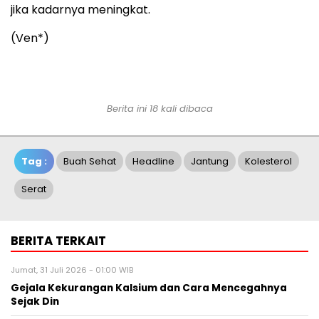
jika kadarnya meningkat.
(Ven*)
Berita ini 18 kali dibaca
Tag :
Buah Sehat
Headline
Jantung
Kolesterol
Serat
BERITA TERKAIT
Jumat, 31 Juli 2026 - 01:00 WIB
Gejala Kekurangan Kalsium dan Cara Mencegahnya
Sejak Din