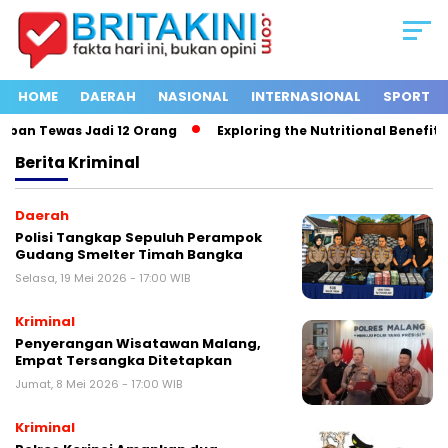
HOME
DAERAH
NASIONAL
INTERNASIONAL
SPORT
rban Tewas Jadi 12 Orang
Exploring the Nutritional Benefits 
Berita
Kriminal
Daerah
Polisi Tangkap Sepuluh Perampok
Gudang Smelter Timah Bangka
Selasa, 19 Mei 2026 - 17:00 WIB
Kriminal
Penyerangan Wisatawan Malang,
Empat Tersangka Ditetapkan
Jumat, 8 Mei 2026 - 17:00 WIB
Kriminal