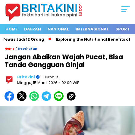
HOME
DAERAH
NASIONAL
INTERNASIONAL
SPORT
was Jadi 12 Orang
Exploring the Nutritional Benefits of Frui
/
Home
Kesehatan
Jangan Abaikan Wajah Pucat, Bisa
Tanda Gangguan Ginjal
Britakini
- Jurnalis
Minggu, 15 Maret 2026
- 02:00 WIB