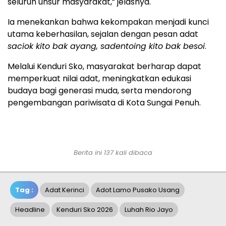
seluruh unsur masyarakat,” jelasnya.
Ia menekankan bahwa kekompakan menjadi kunci
utama keberhasilan, sejalan dengan pesan adat
saciok kito bak ayang, sadentoing kito bak besoi
.
Melalui Kenduri Sko, masyarakat berharap dapat
memperkuat nilai adat, meningkatkan edukasi
budaya bagi generasi muda, serta mendorong
pengembangan pariwisata di Kota Sungai Penuh.
Berita ini 137 kali dibaca
Tag :
Adat Kerinci
Adot Lamo Pusako Usang
Headline
Kenduri Sko 2026
Luhah Rio Jayo