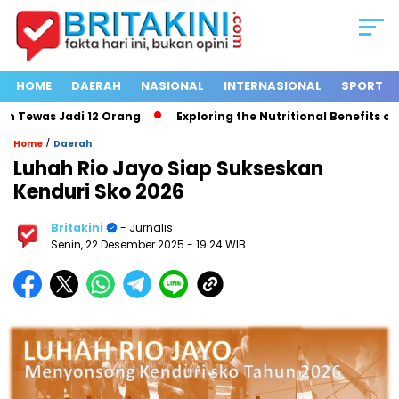
HOME
DAERAH
NASIONAL
INTERNASIONAL
SPORT
Tewas Jadi 12 Orang
Exploring the Nutritional Benefits of Fru
/
Home
Daerah
Luhah Rio Jayo Siap Sukseskan
Kenduri Sko 2026
Britakini
- Jurnalis
Senin, 22 Desember 2025
- 19:24 WIB