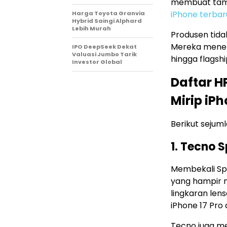
membuat tampi
iPhone terbar
Harga Toyota Granvia
Hybrid Saingi Alphard
Lebih Murah
Produsen tida
Mereka mener
IPO DeepSeek Dekat
Valuasi Jumbo Tarik
hingga flagshi
Investor Global
Daftar 
Mirip iP
Berikut sejum
1. Tecno 
Membekali Sp
yang hampir 
lingkaran len
iPhone 17 Pro 
Tecno juga m