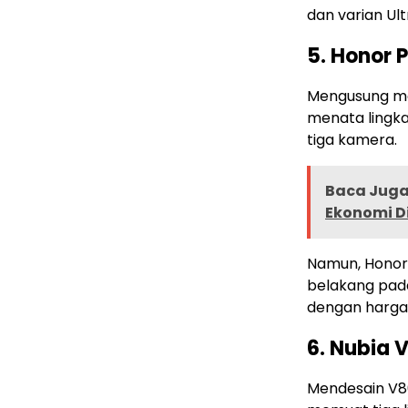
dan varian Ultr
5. Honor 
Mengusung mo
menata lingka
tiga kamera.
Baca Juga 
Ekonomi Di
Namun, Hono
belakang pada
dengan harga m
6. Nubia 
Mendesain V8