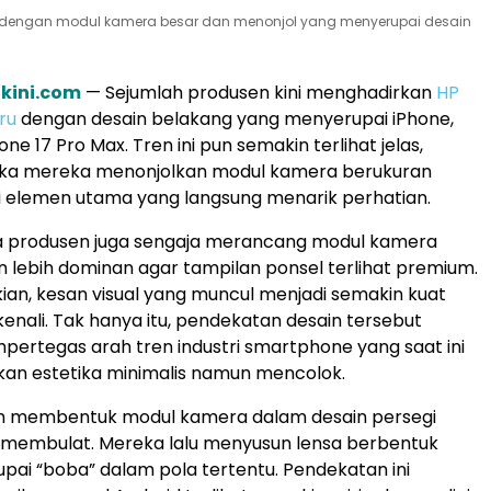
 dengan modul kamera besar dan menonjol yang menyerupai desain
akini.com
— Sejumlah produsen kini menghadirkan
HP
ru
dengan desain belakang yang menyerupai iPhone,
ne 17 Pro Max. Tren ini pun semakin terlihat jelas,
ika mereka menonjolkan modul kamera berukuran
i elemen utama yang langsung menarik perhatian.
ara produsen juga sengaja merancang modul kamera
 lebih dominan agar tampilan ponsel terlihat premium.
an, kesan visual yang muncul menjadi semakin kuat
enali. Tak hanya itu, pendekatan desain tersebut
pertegas arah tren industri smartphone yang saat ini
n estetika minimalis namun mencolok.
n membentuk modul kamera dalam desain persegi
 membulat. Mereka lalu menyusun lensa berbentuk
pai “boba” dalam pola tertentu. Pendekatan ini