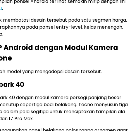
lan ponsel Android terlihat semakin mirip dengan lini
u
.
k membatasi desain tersebut pada satu segmen harga.
apkannya pada ponsel entry-level, kelas menengah,
p.
HP Android dengan Modul Kamera
hone
lah model yang mengadopsi desain tersebut.
Spark 40
ark 40 dengan modul kamera persegi panjang besar
menutup sepertiga bodi belakang. Tecno menyusun tiga
sa dalam pola segitiga untuk menciptakan tampilan ala
dan 17 Pro Max.
enggunakan panel belakang polos tanpa ornamen agar