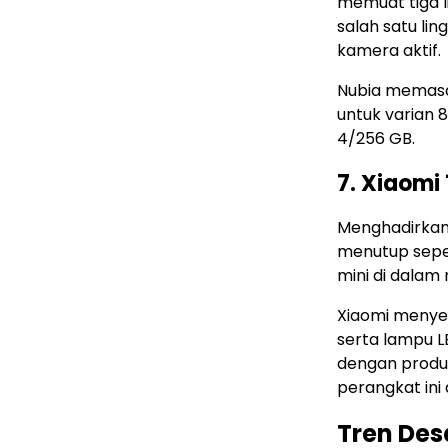
memuat tiga l
salah satu li
kamera aktif.
Nubia memasar
untuk varian 8
4/256 GB.
7. Xiaomi
Menghadirkan
menutup sepe
mini di dalam
Xiaomi menyem
serta lampu L
dengan produ
perangkat ini 
Tren Des