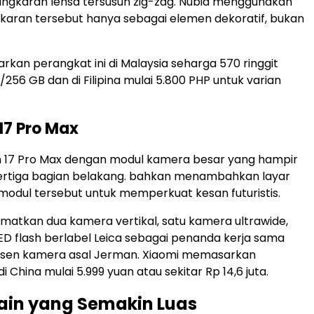
ingkaran lensa tersusun zig-zag. Nubia menggunakan
ngkaran tersebut hanya sebagai elemen dekoratif, bukan
kan perangkat ini di Malaysia seharga 570 ringgit
/256 GB dan di Filipina mulai 5.800 PHP untuk varian
 17 Pro Max
 17 Pro Max dengan modul kamera besar yang hampir
rtiga bagian belakang. bahkan menambahkan layar
 modul tersebut untuk memperkuat kesan futuristis.
atkan dua kamera vertikal, satu kamera ultrawide,
ED flash berlabel Leica sebagai penanda kerja sama
sen kamera asal Jerman. Xiaomi memasarkan
di China mulai 5.999 yuan atau sekitar Rp 14,6 juta.
ain yang Semakin Luas