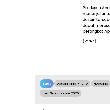
Produsen Andr
menonjol unt
desain terseb
dapat merasa
perangkat Ap
(VVR*)
Tag :
Desain Mirip IPhone
Headline
Tren Smartphone 2026