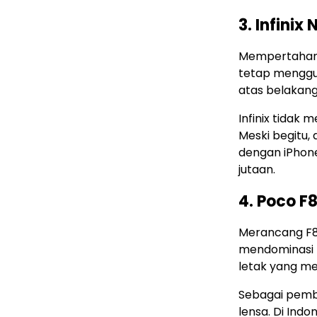
3. Infinix
Mempertahank
tetap menggu
atas belakang
Infinix tidak 
Meski begitu,
dengan iPhone 
jutaan.
4. Poco F8
Merancang F8
mendominasi 
letak yang me
Sebagai pemb
lensa. Di Ind