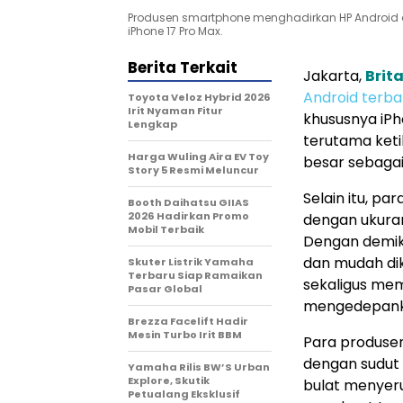
Produsen smartphone menghadirkan HP Android
iPhone 17 Pro Max.
Berita Terkait
Jakarta,
Brit
Android terba
Toyota Veloz Hybrid 2026
Irit Nyaman Fitur
khususnya iPho
Lengkap
terutama ket
Harga Wuling Aira EV Toy
besar sebaga
Story 5 Resmi Meluncur
Selain itu, p
Booth Daihatsu GIIAS
2026 Hadirkan Promo
dengan ukuran
Mobil Terbaik
Dengan demiki
dan mudah dik
Skuter Listrik Yamaha
Terbaru Siap Ramaikan
sekaligus mem
Pasar Global
mengedepanka
Brezza Facelift Hadir
Mesin Turbo Irit BBM
Para produse
dengan sudut
Yamaha Rilis BW’S Urban
Explore, Skutik
bulat menyeru
Petualang Eksklusif