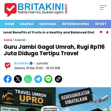
HOME
DAERAH
NASIONAL
INTERNASIONAL
SPORT
onal Benefits of Fruits in a Healthy and Balanced Diet
Bus T
/
Home
Daerah
Guru Jambi Gagal Umrah, Rugi Rp116
Juta Diduga Tertipu Travel
Britakini
- Jurnalis
Selasa, 19 Mei 2026
- 18:00 WIB