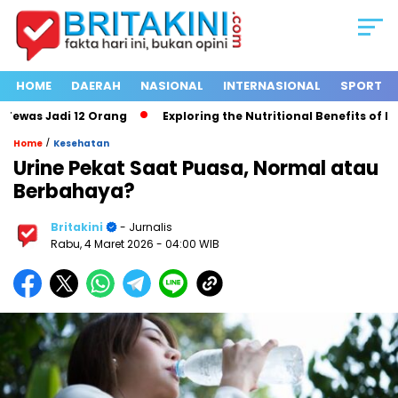
HOME
DAERAH
NASIONAL
INTERNASIONAL
SPORT
as Jadi 12 Orang
Exploring the Nutritional Benefits of Fruit
/
Home
Kesehatan
Urine Pekat Saat Puasa, Normal atau
Berbahaya?
Britakini
- Jurnalis
Rabu, 4 Maret 2026
- 04:00 WIB