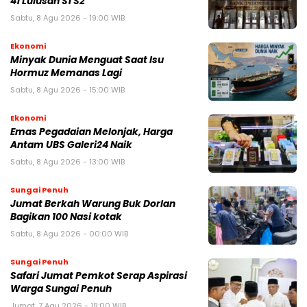
41 Lulusan S1 S2
Sabtu, 8 Agu 2026 - 19:00 WIB
Ekonomi
Minyak Dunia Menguat Saat Isu
Hormuz Memanas Lagi
Sabtu, 8 Agu 2026 - 15:00 WIB
Ekonomi
Emas Pegadaian Melonjak, Harga
Antam UBS Galeri24 Naik
Sabtu, 8 Agu 2026 - 13:00 WIB
Sungai Penuh
Jumat Berkah Warung Buk Dorlan
Bagikan 100 Nasi kotak
Sabtu, 8 Agu 2026 - 00:00 WIB
Sungai Penuh
Safari Jumat Pemkot Serap Aspirasi
Warga Sungai Penuh
Jumat, 7 Agu 2026 - 19:00 WIB