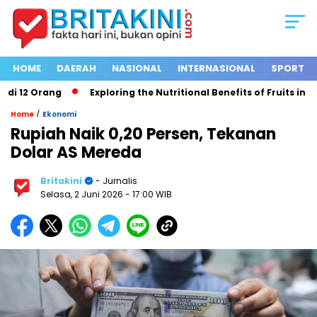
HOME
DAERAH
NASIONAL
INTERNASIONAL
SPORT
 12 Orang
Exploring the Nutritional Benefits of Fruits in a H
/
Home
Ekonomi
Rupiah Naik 0,20 Persen, Tekanan
Dolar AS Mereda
Britakini
- Jurnalis
Selasa, 2 Juni 2026
- 17:00 WIB