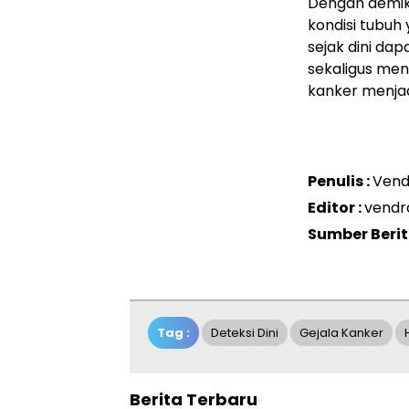
Dengan demik
kondisi tubuh
sejak dini d
sekaligus men
kanker menja
Penulis :
Vend
Editor :
vendr
Sumber Berit
Tag :
Deteksi Dini
Gejala Kanker
Berita Terbaru