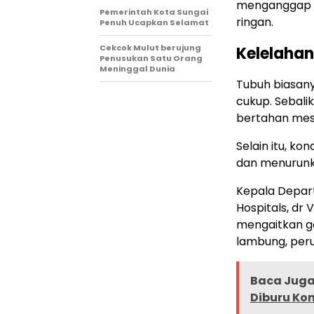
menganggap g
Pemerintah Kota Sungai
ringan.
Penuh Ucapkan Selamat
Cekcok Mulut berujung
Kelelahan
Penusukan Satu Orang
Meninggal Dunia
Tubuh biasanya
cukup. Sebali
bertahan mesk
Selain itu, ko
dan menurunka
Kepala Depart
Hospitals, dr
mengaitkan ge
lambung, peru
Baca Juga 
Diburu Ko