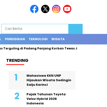
L
PENDIDIKAN
TEKNOLOGI
WISATA
guling di Padang Panjang Korban Tewas Jadi 12 Orang
Explo
TRENDING
Mahasiswa KKN UNP
Hijaukan Wisata Sedingin
Salju Kerinci
Pajak Tahunan Toyota
Veloz Hybrid 2026
Indonesia