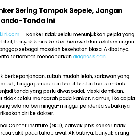
nker Sering Tampak Sepele, Jangan
Tanda-Tanda Ini
akini.com
– Kanker tidak selalu menunjukkan gejala yang
ahal, banyak kasus kanker berawal dari keluhan ringan
ianggap sebagai masalah kesehatan biasa. Akibatnya,
rita terlambat mendapatkan
diagnosis dan
uk berkepanjangan, tubuh mudah lelah, sariawan yang
sembuh, hingga penurunan berat badan tanpa sebab
enjadi tanda yang perlu diwaspadai. Meski demikian,
ut tidak selalu mengarah pada kanker. Namun, jika gejala
gsung selama berminggu-minggu, penderita sebaiknya
ksakan diri ke dokter.
al Cancer Institute (NCI), banyak jenis kanker tidak
asa sakit pada tahap awal. Akibatnya, banyak orang