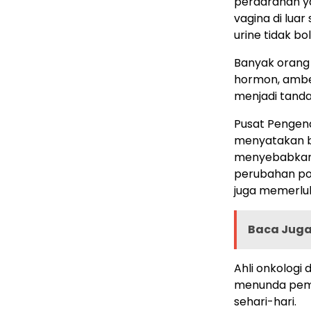
perdarahan y
vagina di luar
urine tidak bo
Banyak orang
hormon, ambeie
menjadi tanda
Pusat Pengen
menyatakan b
menyebabkan 
perubahan pol
juga memerlu
Baca Juga 
Ahli onkologi
menunda peme
sehari-hari.