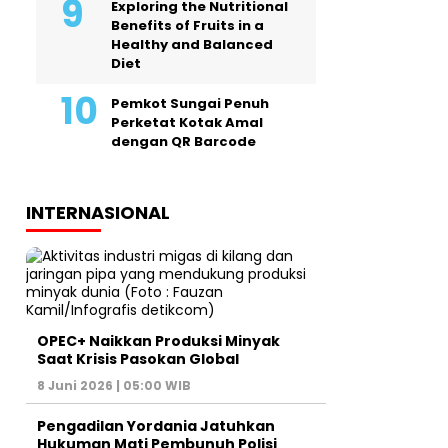
Exploring the Nutritional
Benefits of Fruits in a
Healthy and Balanced
Diet
Pemkot Sungai Penuh
Perketat Kotak Amal
dengan QR Barcode
INTERNASIONAL
OPEC+ Naikkan Produksi Minyak
Saat Krisis Pasokan Global
8 Juni 2026 | 05:00 WIB
Pengadilan Yordania Jatuhkan
Hukuman Mati Pembunuh Polisi