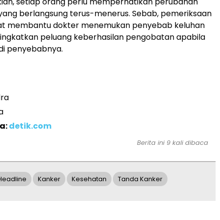
ian, setiap orang perlu memperhatikan perubahan
 yang berlangsung terus-menerus. Sebab, pemeriksaan
apat membantu dokter menemukan penyebab keluhan
ingkatkan peluang keberhasilan pengobatan apabila
di penyebabnya.
ra
a
a:
detik.com
Berita ini 9 kali dibaca
Headline
Kanker
Kesehatan
Tanda Kanker