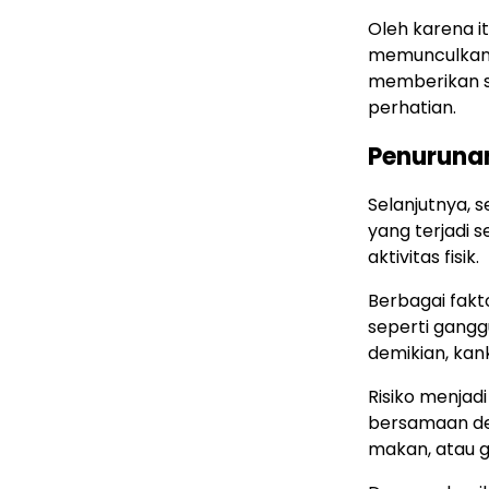
Oleh karena i
memunculkan n
memberikan si
perhatian.
Penuruna
Selanjutnya,
yang terjadi 
aktivitas fisik.
Berbagai fak
seperti gangg
demikian, kan
Risiko menjadi
bersamaan de
makan, atau 