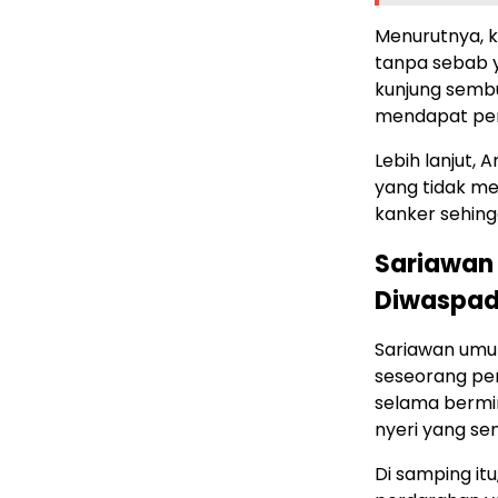
Menurutnya, 
tanpa sebab y
kunjung sembu
mendapat per
Lebih lanjut,
yang tidak me
kanker sehing
Sariawan 
Diwaspad
Sariawan umu
seseorang per
selama bermi
nyeri yang se
Di samping it