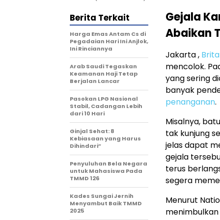
Gejala Ka
Berita Terkait
Abaikan 
Harga Emas Antam Cs di
Pegadaian Hari Ini Anjlok,
Ini Rinciannya
Jakarta ,
Brit
mencolok. Pad
Arab Saudi Tegaskan
Keamanan Haji Tetap
yang sering d
Berjalan Lancar
banyak pende
Pasokan LPG Nasional
penanganan
.
Stabil, Cadangan Lebih
dari 10 Hari
Misalnya, bat
Ginjal Sehat: 8
tak kunjung 
Kebiasaan yang Harus
jelas dapat m
Dihindari”
gejala terseb
Penyuluhan Bela Negara
terus berlan
untuk Mahasiswa Pada
TMMD 126
segera memeri
Kades Sungai Jernih
Menurut Nation
Menyambut Baik TMMD
menimbulkan r
2025