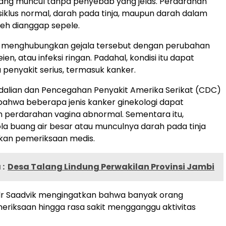
ang muncul tanpa penyebab yang jelas. Perdarahan
 siklus normal, darah pada tinja, maupun darah dalam
leh dianggap sepele.
 menghubungkan gejala tersebut dengan perubahan
n, atau infeksi ringan. Padahal, kondisi itu dapat
 penyakit serius, termasuk kanker.
dalian dan Pencegahan Penyakit Amerika Serikat (CDC)
ahwa beberapa jenis kanker ginekologi dapat
perdarahan vagina abnormal. Sementara itu,
a buang air besar atau munculnya darah pada tinja
kan pemeriksaan medis.
:
Desa Talang Lindung Perwakilan Provinsi Jambi
 dr Saadvik mengingatkan bahwa banyak orang
riksaan hingga rasa sakit mengganggu aktivitas