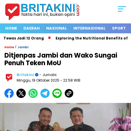
HOME
DAERAH
NASIONAL
INTERNASIONAL
SPORT
ewas Jadi 12 Orang
Exploring the Nutritional Benefits of Fru
/
Home
Jambi
Ditjenpas Jambi dan Wako Sungai
Penuh Teken MoU
Britakini
- Jurnalis
Minggu, 19 Oktober 2025
- 22:58 WIB