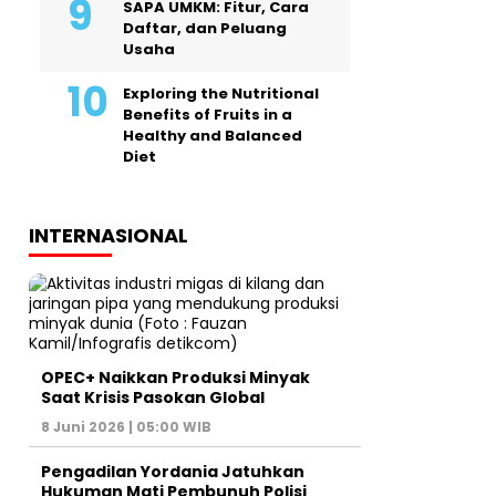
SAPA UMKM: Fitur, Cara
Daftar, dan Peluang
Usaha
Exploring the Nutritional
Benefits of Fruits in a
Healthy and Balanced
Diet
INTERNASIONAL
OPEC+ Naikkan Produksi Minyak
Saat Krisis Pasokan Global
8 Juni 2026 | 05:00 WIB
Pengadilan Yordania Jatuhkan
Hukuman Mati Pembunuh Polisi