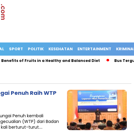
AL
SPORT
POLITIK
KESEHATAN
ENTERTAINMENT
KRIMINA
its of Fruits in a Healthy and Balanced Diet
Bus Terguling d
ngai Penuh Raih WTP
Sungai Penuh kembali
gecualian (WTP) dari Badan
kali berturut-turut….