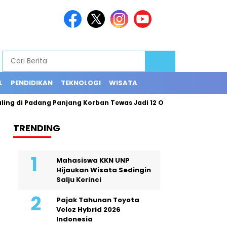
L
PENDIDIKAN
TEKNOLOGI
WISATA
i Padang Panjang Korban Tewas Jadi 12 Orang
Exploring the 
TRENDING
Mahasiswa KKN UNP
Hijaukan Wisata Sedingin
Salju Kerinci
Pajak Tahunan Toyota
Veloz Hybrid 2026
Indonesia