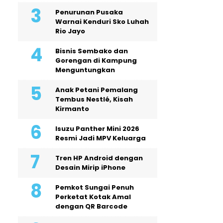
Penurunan Pusaka
Warnai Kenduri Sko Luhah
Rio Jayo
Bisnis Sembako dan
Gorengan di Kampung
Menguntungkan
Anak Petani Pemalang
Tembus Nestlé, Kisah
Kirmanto
Isuzu Panther Mini 2026
Resmi Jadi MPV Keluarga
Tren HP Android dengan
Desain Mirip iPhone
Pemkot Sungai Penuh
Perketat Kotak Amal
dengan QR Barcode