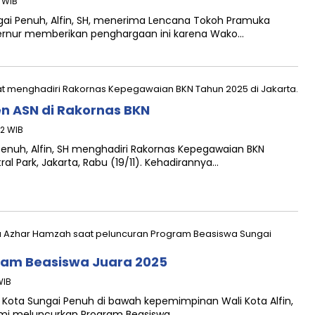
6 WIB
ngai Penuh, Alfin, SH, menerima Lencana Tokoh Pramuka
bernur memberikan penghargaan ini karena Wako…
n ASN di Rakornas BKN
42 WIB
 Penuh, Alfin, SH menghadiri Rakornas Kepegawaian BKN
al Park, Jakarta, Rabu (19/11). Kehadirannya…
ram Beasiswa Juara 2025
WIB
h Kota Sungai Penuh di bawah kepemimpinan Wali Kota Alfin,
smi meluncurkan Program Beasiswa…