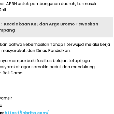
er APBN untuk pembangunan daerah, termasuk
oli.
:
Kecelakaan KRL dan Argo Bromo Tewaskan
umpang
n bahwa keberhasilan Tahap 1 terwujud melalui kerja
 masyarakat, dan Dinas Pendidikan.
nya memperbaiki fasilitas belajar, tetapi juga
asyarakat agar semakin peduli dan mendukung
p Roli Darsa.
yamsir
a
a:
https://inbrita.com/