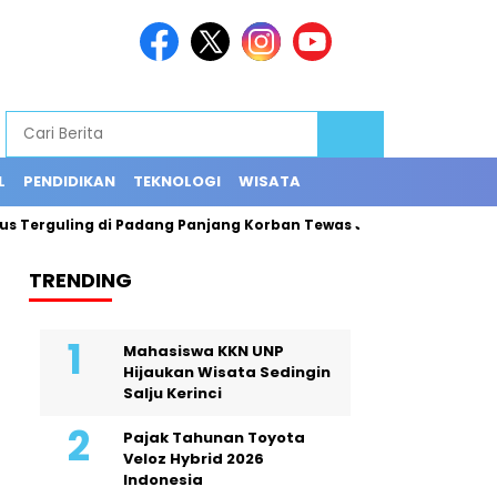
L
PENDIDIKAN
TEKNOLOGI
WISATA
rguling di Padang Panjang Korban Tewas Jadi 12 Orang
Explo
TRENDING
Mahasiswa KKN UNP
Hijaukan Wisata Sedingin
Salju Kerinci
Pajak Tahunan Toyota
Veloz Hybrid 2026
Indonesia