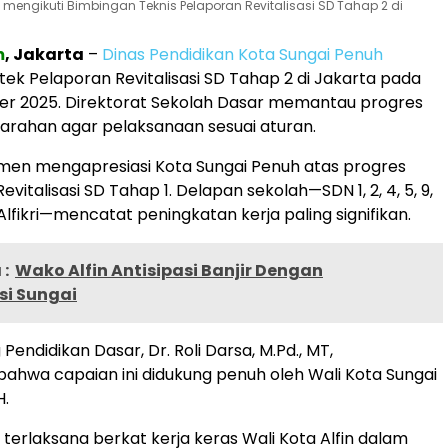
 mengikuti Bimbingan Teknis Pelaporan Revitalisasi SD Tahap 2 di
m
, Jakarta
–
Dinas Pendidikan Kota Sungai Penuh
tek Pelaporan Revitalisasi SD Tahap 2 di Jakarta pada
er 2025. Direktorat Sekolah Dasar memantau progres
arahan agar pelaksanaan sesuai aturan.
en mengapresiasi Kota Sungai Penuh atas progres
evitalisasi SD Tahap 1. Delapan sekolah—SDN 1, 2, 4, 5, 9,
 Alfikri—mencatat peningkatan kerja paling signifikan.
:
Wako Alfin Antisipasi Banjir Dengan
si Sungai
Pendidikan Dasar, Dr. Roli Darsa, M.Pd., MT,
hwa capaian ini didukung penuh oleh Wali Kota Sungai
H.
ini terlaksana berkat kerja keras Wali Kota Alfin dalam