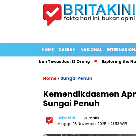
HOME
DAERAH
NASIONAL
INTERNASION
g Panjang Korban Tewas Jadi 12 Orang
Exploring the Nutritio
Home
Sungai Penuh
/
Kemendikdasmen Apresi
Sungai Penuh
Britakini
- Jurnalis
Minggu, 16 November 2025
- 21:53 WIB