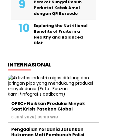
Pemkot Sungai Penuh
Perketat Kotak Amal
dengan QR Barcode
Exploring the Nutritional
Benefits of Fruits in a
Healthy and Balanced
Diet
INTERNASIONAL
OPEC+ Naikkan Produksi Minyak
Saat Krisis Pasokan Global
8 Juni 2026 | 05:00 WIB
Pengadilan Yordania Jatuhkan
Hukuman Mati Pembunuh Polisi