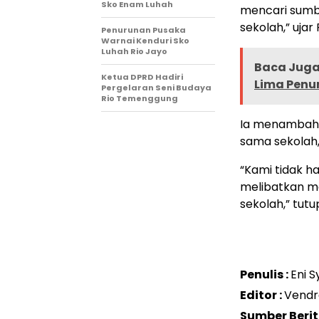
Sko Enam Luhah
mencari sumb
sekolah,” ujar R
Penurunan Pusaka
Warnai Kenduri Sko
Luhah Rio Jayo
Baca Juga 
Ketua DPRD Hadiri
Lima Pen
Pergelaran Seni Budaya
Rio Temenggung
Ia menambahka
sama sekolah,
“Kami tidak ha
melibatkan m
sekolah,” tutu
Penulis :
Eni S
Editor :
Vendr
Sumber Berit