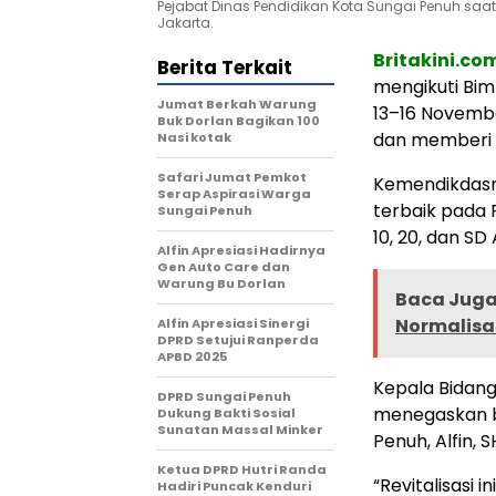
Pejabat Dinas Pendidikan Kota Sungai Penuh saat
Jakarta.
Britakini.co
Berita Terkait
mengikuti Bim
Jumat Berkah Warung
13–16 Novemb
Buk Dorlan Bagikan 100
dan memberi 
Nasi kotak
Safari Jumat Pemkot
Kemendikdasm
Serap Aspirasi Warga
terbaik pada R
Sungai Penuh
10, 20, dan SD
Alfin Apresiasi Hadirnya
Gen Auto Care dan
Warung Bu Dorlan
Baca Juga 
Normalisa
Alfin Apresiasi Sinergi
DPRD Setujui Ranperda
APBD 2025
Kepala Bidang 
DPRD Sungai Penuh
menegaskan ba
Dukung Bakti Sosial
Sunatan Massal Minker
Penuh, Alfin, S
Ketua DPRD Hutri Randa
“Revitalisasi 
Hadiri Puncak Kenduri