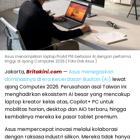
Asus menampilkan laptop ProArt P16 berbasis AI dengan performa
tinggi di ajang Computex 2026.( Foto Dok.Asus )
Jakarta,
Britakini.com
—
Asus menegaskan
dominasinya di era Kecerdasan Buatan (AI)
lewat
ajang Computex 2026. Perusahaan asal Taiwan ini
menghadirkan ekosistem AI besar yang mencakup
laptop kreator kelas atas, Copilot+ PC untuk
mobilitas harian, desktop dan AiO terbaru, hingga
kembalinya mereka ke pasar tablet premium.
Asus mempercepat inovasi melalui kolaborasi
dengan raksasa industri silikon. Mereka tidak hanya