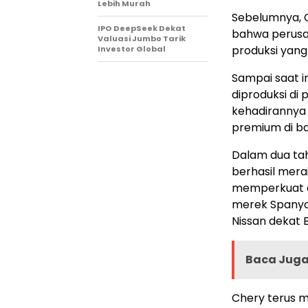
Lebih Murah
Sebelumnya, 
IPO DeepSeek Dekat
bahwa perusa
Valuasi Jumbo Tarik
produksi yang
Investor Global
Sampai saat 
diproduksi di
kehadirannya 
premium di b
Dalam dua tah
berhasil mera
memperkuat e
merek Spanyol
Nissan dekat 
Baca Juga 
Chery terus m