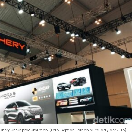
ery untuk produksi mobil(Foto: Septian Farhan Nurhuda / detikOto)