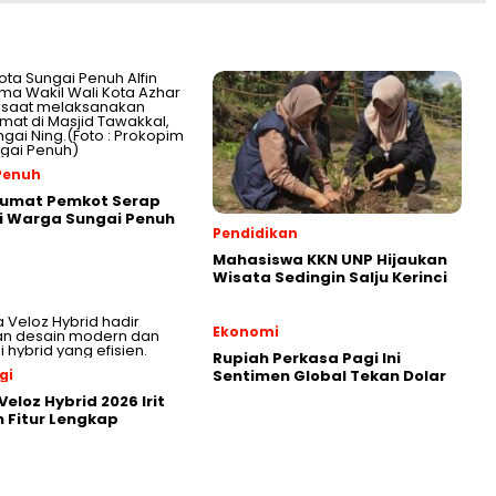
Penuh
Jumat Pemkot Serap
i Warga Sungai Penuh
Pendidikan
Mahasiswa KKN UNP Hijaukan
Wisata Sedingin Salju Kerinci
Ekonomi
Rupiah Perkasa Pagi Ini
gi
Sentimen Global Tekan Dolar
eloz Hybrid 2026 Irit
 Fitur Lengkap