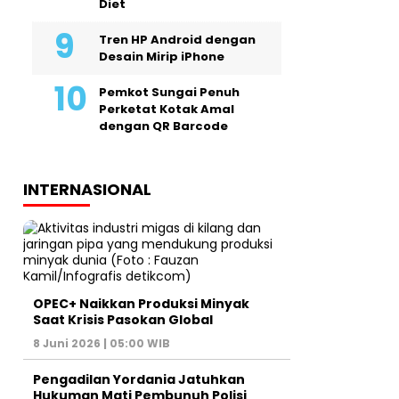
Diet
Tren HP Android dengan
Desain Mirip iPhone
Pemkot Sungai Penuh
Perketat Kotak Amal
dengan QR Barcode
INTERNASIONAL
OPEC+ Naikkan Produksi Minyak
Saat Krisis Pasokan Global
8 Juni 2026 | 05:00 WIB
Pengadilan Yordania Jatuhkan
Hukuman Mati Pembunuh Polisi