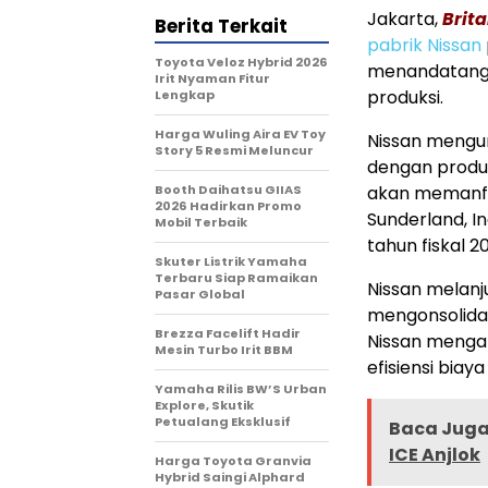
Jakarta,
Brit
Berita Terkait
pabrik Nissan
Toyota Veloz Hybrid 2026
menandatanga
Irit Nyaman Fitur
produksi.
Lengkap
Harga Wuling Aira EV Toy
Nissan mengu
Story 5 Resmi Meluncur
dengan produs
Booth Daihatsu GIIAS
akan memanfaat
2026 Hadirkan Promo
Sunderland, I
Mobil Terbaik
tahun fiskal 2
Skuter Listrik Yamaha
Terbaru Siap Ramaikan
Nissan melanj
Pasar Global
mengonsolidas
Brezza Facelift Hadir
Nissan mengam
Mesin Turbo Irit BBM
efisiensi biaya
Yamaha Rilis BW’S Urban
Explore, Skutik
Petualang Eksklusif
Baca Juga 
ICE Anjlok
Harga Toyota Granvia
Hybrid Saingi Alphard