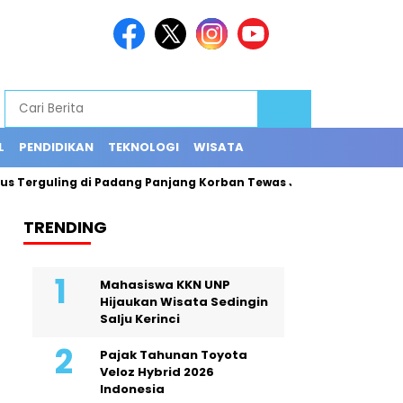
L
PENDIDIKAN
TEKNOLOGI
WISATA
guling di Padang Panjang Korban Tewas Jadi 12 Orang
Explo
TRENDING
Mahasiswa KKN UNP
Hijaukan Wisata Sedingin
Salju Kerinci
Pajak Tahunan Toyota
Veloz Hybrid 2026
Indonesia