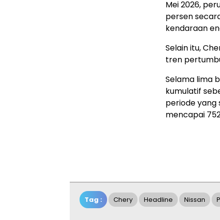
Mei 2026, per
persen secara
kendaraan ene
Selain itu, C
tren pertumbu
Selama lima 
kumulatif sebe
periode yang
mencapai 752.
Tag :
Chery
Headline
Nissan
P