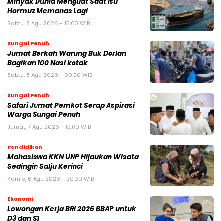
Minyak Dunia Menguat Saat Isu
Hormuz Memanas Lagi
Sabtu, 8 Agu 2026 - 15:00 WIB
Sungai Penuh
Jumat Berkah Warung Buk Dorlan
Bagikan 100 Nasi kotak
Sabtu, 8 Agu 2026 - 00:00 WIB
Sungai Penuh
Safari Jumat Pemkot Serap Aspirasi
Warga Sungai Penuh
Jumat, 7 Agu 2026 - 19:00 WIB
Pendidikan
Mahasiswa KKN UNP Hijaukan Wisata
Sedingin Salju Kerinci
Kamis, 6 Agu 2026 - 20:00 WIB
Ekonomi
Lowongan Kerja BRI 2026 BBAP untuk
D3 dan S1