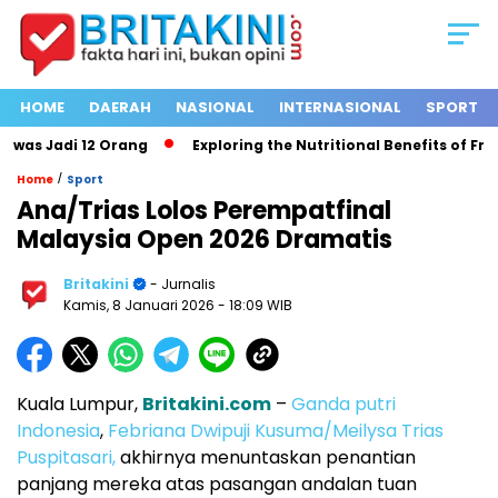
HOME
DAERAH
NASIONAL
INTERNASIONAL
SPORT
as Jadi 12 Orang
Exploring the Nutritional Benefits of Fruits
/
Home
Sport
Ana/Trias Lolos Perempatfinal
Malaysia Open 2026 Dramatis
Britakini
- Jurnalis
Kamis, 8 Januari 2026
- 18:09 WIB
Kuala Lumpur,
Britakini.com
–
Ganda putri
Indonesia
,
Febriana Dwipuji Kusuma/Meilysa Trias
Puspitasari,
akhirnya menuntaskan penantian
panjang mereka atas pasangan andalan tuan