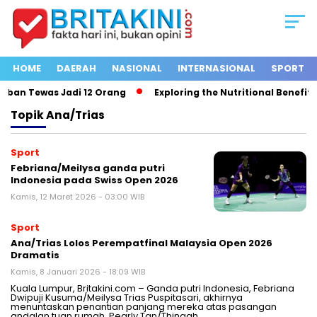
HOME
DAERAH
NASIONAL
INTERNASIONAL
SPORT
rban Tewas Jadi 12 Orang
Exploring the Nutritional Benefits 
Topik
Ana/Trias
Sport
Febriana/Meilysa ganda putri
Indonesia pada Swiss Open 2026
Kamis, 12 Maret 2026 - 03:00 WIB
Sport
Ana/Trias Lolos Perempatfinal Malaysia Open 2026
Dramatis
Kamis, 8 Januari 2026 - 18:09 WIB
Kuala Lumpur, Britakini.com – Ganda putri Indonesia, Febriana
Dwipuji Kusuma/Meilysa Trias Puspitasari, akhirnya
menuntaskan penantian panjang mereka atas pasangan
andalan tuan rumah, Pearly Tan/Thinaah…