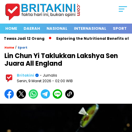
HOME
DAERAH
NASIONAL
INTERNASIONAL
SPORT
ewas Jadi 12 Orang
Exploring the Nutritional Benefits of Fru
/
Home
Sport
Lin Chun Yi Taklukkan Lakshya Sen
Juara All England
Britakini
- Jurnalis
Senin, 9 Maret 2026
- 02:00 WIB