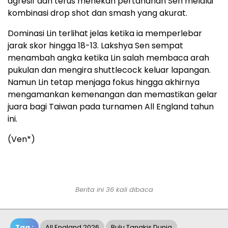
agresif dan terus menekan pertahanan Sen melalui
kombinasi drop shot dan smash yang akurat.
Dominasi Lin terlihat jelas ketika ia memperlebar
jarak skor hingga 18-13. Lakshya Sen sempat
menambah angka ketika Lin salah membaca arah
pukulan dan mengira shuttlecock keluar lapangan.
Namun Lin tetap menjaga fokus hingga akhirnya
mengamankan kemenangan dan memastikan gelar
juara bagi Taiwan pada turnamen All England tahun
ini.
(Ven*)
Berita ini 36 kali dibaca
Tag :
All England 2026
Bulu Tangkis Dunia