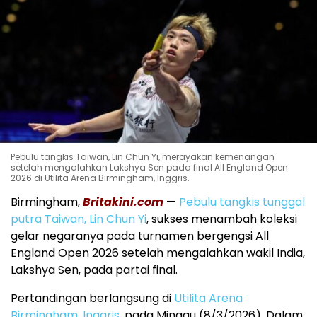
Pebulu tangkis Taiwan, Lin Chun Yi, merayakan kemenangan
setelah mengalahkan Lakshya Sen pada final All England Open
2026 di Utilita Arena Birmingham, Inggris.
Birmingham,
Britakini.com
—
Pebulu tangkis tunggal
putra Taiwan,
Lin Chun Yi
, sukses menambah koleksi
gelar negaranya pada turnamen bergengsi
All
England Open 2026
setelah mengalahkan wakil India,
Lakshya Sen
, pada partai final.
Pertandingan berlangsung di
Utilita Arena
Birmingham
, Inggris,
pada Minggu (8/3/2026). Dalam