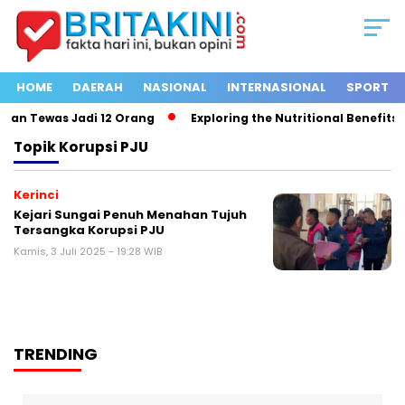
HOME
DAERAH
NASIONAL
INTERNASIONAL
SPORT
ban Tewas Jadi 12 Orang
Exploring the Nutritional Benefits o
Topik
Korupsi PJU
Kerinci
Kejari Sungai Penuh Menahan Tujuh
Tersangka Korupsi PJU
Kamis, 3 Juli 2025 - 19:28 WIB
TRENDING