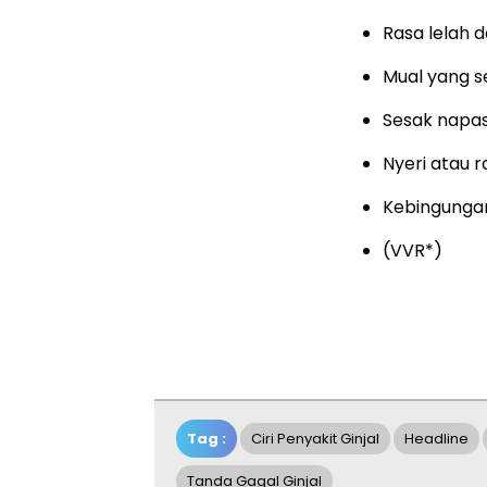
Rasa lelah 
Mual yang s
Sesak napa
Nyeri atau r
Kebingungan
(VVR*)
Tag :
Ciri Penyakit Ginjal
Headline
Tanda Gagal Ginjal