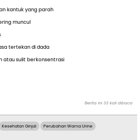
dan kantuk yang parah
ering muncul
s
asa tertekan di dada
 atau sulit berkonsentrasi
Berita ini 33 kali dibaca
Kesehatan Ginjal
Perubahan Warna Urine