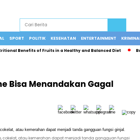
AL
SPORT
POLITIK
KESEHATAN
ENTERTAINMENT
KRIMINA
onal Benefits of Fruits in a Healthy and Balanced Diet
Bus T
ne Bisa Menandakan Gagal
ap, cokelat, atau kemerahan dapat menjadi tanda gangguan fungsi