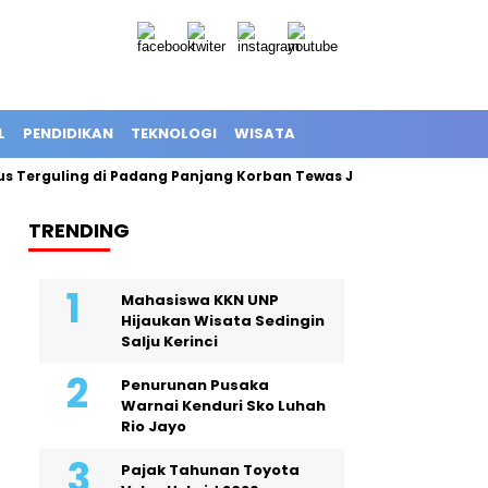
L
PENDIDIKAN
TEKNOLOGI
WISATA
erguling di Padang Panjang Korban Tewas Jadi 12 Orang
Expl
TRENDING
Mahasiswa KKN UNP
Hijaukan Wisata Sedingin
Salju Kerinci
Penurunan Pusaka
Warnai Kenduri Sko Luhah
Rio Jayo
Pajak Tahunan Toyota