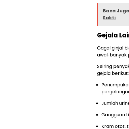
Baca Juga 
Sakti
Gejala Lai
Gagal ginjal 
awal, banyak 
Seiring peny
gejala berikut:
Penumpukan
pergelangan
Jumlah urine
Gangguan ti
Kram otot, 