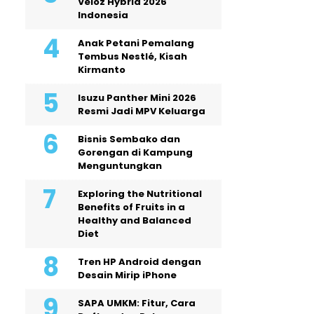
Veloz Hybrid 2026
Indonesia
Anak Petani Pemalang
Tembus Nestlé, Kisah
Kirmanto
Isuzu Panther Mini 2026
Resmi Jadi MPV Keluarga
Bisnis Sembako dan
Gorengan di Kampung
Menguntungkan
Exploring the Nutritional
Benefits of Fruits in a
Healthy and Balanced
Diet
Tren HP Android dengan
Desain Mirip iPhone
SAPA UMKM: Fitur, Cara