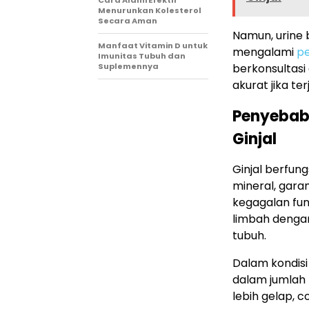
Cara Alami Efektif
Menurunkan Kolesterol
Secara Aman
Namun, urine 
Manfaat Vitamin D untuk
mengalami
pe
Imunitas Tubuh dan
Suplemennya
berkonsultasi
akurat jika te
Penyebab
Ginjal
Ginjal berfu
mineral, gara
kegagalan fun
limbah denga
tubuh.
Dalam kondisi
dalam jumlah 
lebih gelap, 