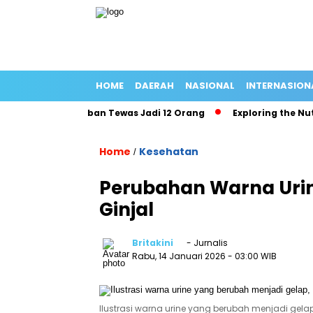
HOME
DAERAH
NASIONAL
INTERNASION
ng Panjang Korban Tewas Jadi 12 Orang
Exploring the Nutriti
Home
Kesehatan
/
Perubahan Warna Uri
Ginjal
Britakini
- Jurnalis
Rabu, 14 Januari 2026
- 03:00 WIB
Ilustrasi warna urine yang berubah menjadi gel