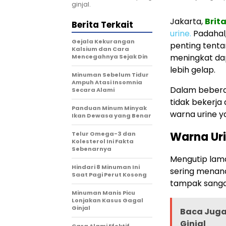
ginjal.
Jakarta,
Brit
Berita Terkait
urine.
Padahal
Gejala Kekurangan
penting tentan
Kalsium dan Cara
meningkat da
Mencegahnya Sejak Din
lebih gelap.
Minuman Sebelum Tidur
Ampuh Atasi Insomnia
Dalam bebera
Secara Alami
tidak bekerja
Panduan Minum Minyak
warna urine y
Ikan Dewasa yang Benar
Warna Uri
Telur Omega-3 dan
Kolesterol Ini Fakta
Sebenarnya
Mengutip lama
Hindari 8 Minuman Ini
sering menanda
Saat Pagi Perut Kosong
tampak sangat
Minuman Manis Picu
Lonjakan Kasus Gagal
Ginjal
Baca Juga 
Ginjal