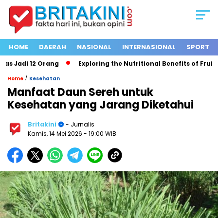
HOME
DAERAH
NASIONAL
INTERNASIONAL
SPORT
Jadi 12 Orang
Exploring the Nutritional Benefits of Fruits in
/
Home
Kesehatan
Manfaat Daun Sereh untuk
Kesehatan yang Jarang Diketahui
Britakini
- Jurnalis
Kamis, 14 Mei 2026
- 19:00 WIB