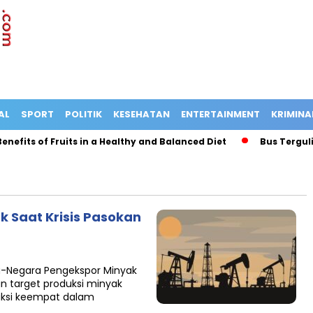
AL
SPORT
POLITIK
KESEHATAN
ENTERTAINMENT
KRIMINA
fits of Fruits in a Healthy and Balanced Diet
Bus Terguling
k Saat Krisis Pasokan
ra-Negara Pengekspor Minyak
n target produksi minyak
duksi keempat dalam