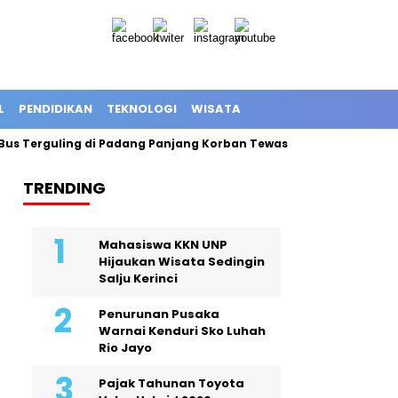
L
PENDIDIKAN
TEKNOLOGI
WISATA
s Terguling di Padang Panjang Korban Tewas Jadi 12 Orang
E
TRENDING
Mahasiswa KKN UNP
Hijaukan Wisata Sedingin
Salju Kerinci
Penurunan Pusaka
Warnai Kenduri Sko Luhah
Rio Jayo
Pajak Tahunan Toyota