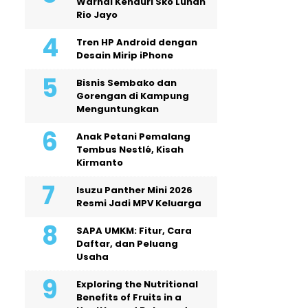
Warnai Kenduri Sko Luhah
Rio Jayo
Tren HP Android dengan
Desain Mirip iPhone
Bisnis Sembako dan
Gorengan di Kampung
Menguntungkan
Anak Petani Pemalang
Tembus Nestlé, Kisah
Kirmanto
Isuzu Panther Mini 2026
Resmi Jadi MPV Keluarga
SAPA UMKM: Fitur, Cara
Daftar, dan Peluang
Usaha
Exploring the Nutritional
Benefits of Fruits in a