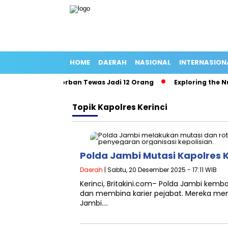
HOME
DAERAH
NASIONAL
INTERNASION
dang Panjang Korban Tewas Jadi 12 Orang
Exploring the Nutr
Topik
Kapolres Kerinci
Polda Jambi Mutasi Kapolres K
Daerah
| Sabtu, 20 Desember 2025 - 17:11 WIB
Kerinci, Britakini.com– Polda Jambi ke
dan membina karier pejabat. Mereka men
Jambi….