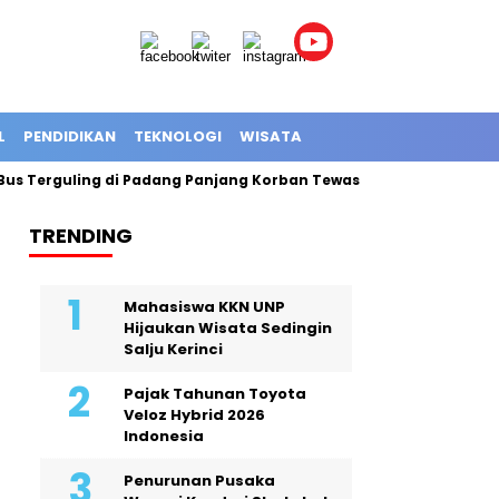
L
PENDIDIKAN
TEKNOLOGI
WISATA
 Terguling di Padang Panjang Korban Tewas Jadi 12 Orang
E
TRENDING
Mahasiswa KKN UNP
Hijaukan Wisata Sedingin
Salju Kerinci
Pajak Tahunan Toyota
Veloz Hybrid 2026
Indonesia
Penurunan Pusaka