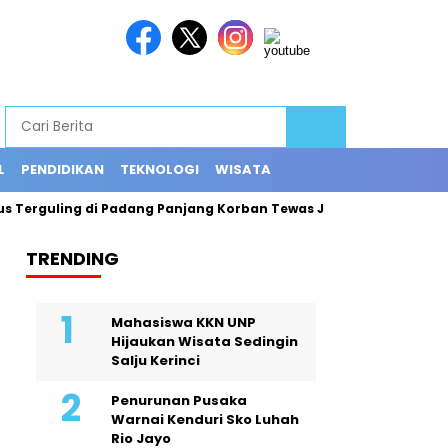
L
PENDIDIKAN
TEKNOLOGI
WISATA
Terguling di Padang Panjang Korban Tewas Jadi 12 Orang
Ex
TRENDING
Mahasiswa KKN UNP
Hijaukan Wisata Sedingin
Salju Kerinci
Penurunan Pusaka
Warnai Kenduri Sko Luhah
Rio Jayo