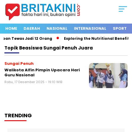
HOME
DAERAH
NASIONAL
INTERNASIONAL
SPORT
rban Tewas Jadi 12 Orang
Exploring the Nutritional Benefits 
Topik
Beasiswa Sungai Penuh Juara
Sungai Penuh
Walikota Alfin Pimpin Upacara Hari
Guru Nasional
Rabu, 17 Desember 2025 - 19:10 WIB
TRENDING