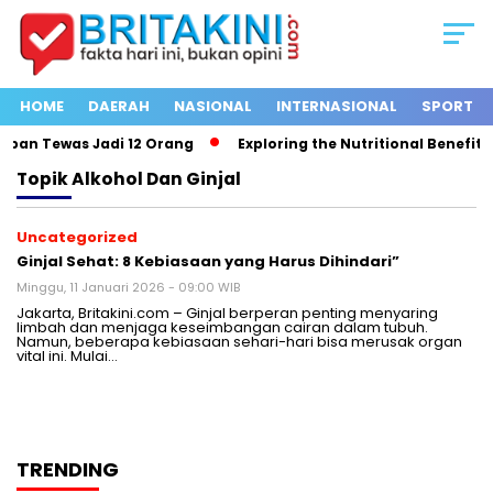
HOME
DAERAH
NASIONAL
INTERNASIONAL
SPORT
ban Tewas Jadi 12 Orang
Exploring the Nutritional Benefits o
Topik
Alkohol Dan Ginjal
Uncategorized
Ginjal Sehat: 8 Kebiasaan yang Harus Dihindari”
Minggu, 11 Januari 2026 - 09:00 WIB
Jakarta, Britakini.com – Ginjal berperan penting menyaring
limbah dan menjaga keseimbangan cairan dalam tubuh.
Namun, beberapa kebiasaan sehari-hari bisa merusak organ
vital ini. Mulai…
TRENDING