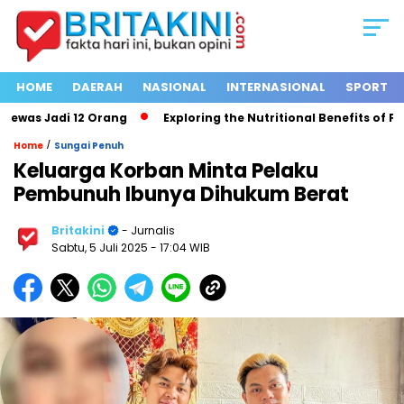
HOME
DAERAH
NASIONAL
INTERNASIONAL
SPORT
was Jadi 12 Orang
Exploring the Nutritional Benefits of Fruit
/
Home
Sungai Penuh
Keluarga Korban Minta Pelaku
Pembunuh Ibunya Dihukum Berat
Britakini
- Jurnalis
Sabtu, 5 Juli 2025
- 17:04 WIB