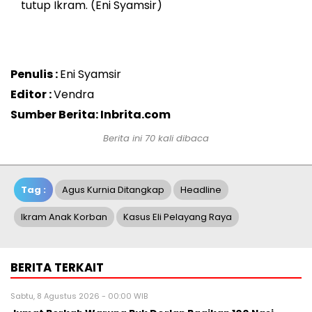
tutup Ikram. (Eni Syamsir)
Penulis :
Eni Syamsir
Editor :
Vendra
Sumber Berita: Inbrita.com
Berita ini 70 kali dibaca
Tag :
Agus Kurnia Ditangkap
Headline
Ikram Anak Korban
Kasus Eli Pelayang Raya
BERITA TERKAIT
Sabtu, 8 Agustus 2026 - 00:00 WIB