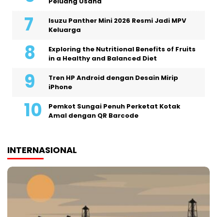
Peluang Usaha
Isuzu Panther Mini 2026 Resmi Jadi MPV
Keluarga
Exploring the Nutritional Benefits of Fruits
in a Healthy and Balanced Diet
Tren HP Android dengan Desain Mirip
iPhone
Pemkot Sungai Penuh Perketat Kotak
Amal dengan QR Barcode
INTERNASIONAL