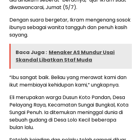
diwawancarai, Jumat (5/7).
Dengan suara bergetar, Ikram mengenang sosok
ibunya sebagai wanita tangguh dan penuh kasih
sayang.
Baca Juga :
Menaker AS Mundur Usai
Skandal Libatkan Staf Muda
“Ibu sangat baik. Beliau yang merawat kami dan
ikut membiayai kehidupan kami,” ungkapnya.
Eli merupakan warga Dusun Koto Pandan, Desa
Pelayang Raya, Kecamatan Sungai Bungkal, Kota
Sungai Penuh. Ia ditemukan meninggal dunia di
sebuah gudang di Desa Lolo Kecil beberapa
bulan lalu.
Setelah kejadian dan pelaku telah sampai diluar