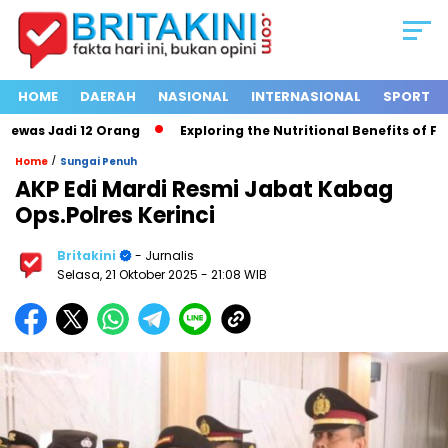
HOME
DAERAH
NASIONAL
INTERNASIONAL
SPORT
as Jadi 12 Orang
Exploring the Nutritional Benefits of Fruit
/
Home
Sungai Penuh
AKP Edi Mardi Resmi Jabat Kabag
Ops.Polres Kerinci
Britakini
- Jurnalis
Selasa, 21 Oktober 2025
- 21:08 WIB