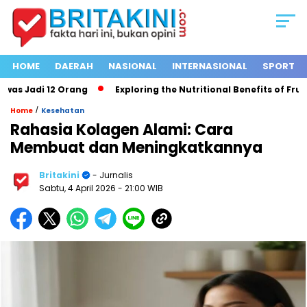
HOME
DAERAH
NASIONAL
INTERNASIONAL
SPORT
 Jadi 12 Orang
Exploring the Nutritional Benefits of Fruits i
/
Home
Kesehatan
Rahasia Kolagen Alami: Cara
Membuat dan Meningkatkannya
Britakini
- Jurnalis
Sabtu, 4 April 2026
- 21:00 WIB