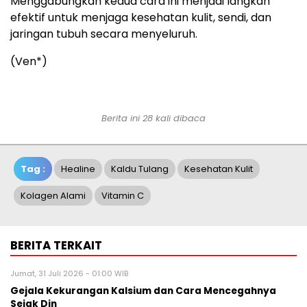
Menggabungkan kedua cara ini menjadi langkah
efektif untuk menjaga kesehatan kulit, sendi, dan
jaringan tubuh secara menyeluruh.
(Ven*)
Berita ini 28 kali dibaca
Tag :
Healine
Kaldu Tulang
Kesehatan Kulit
Kolagen Alami
Vitamin C
BERITA TERKAIT
Jumat, 31 Juli 2026 - 01:00 WIB
Gejala Kekurangan Kalsium dan Cara Mencegahnya
Sejak Din