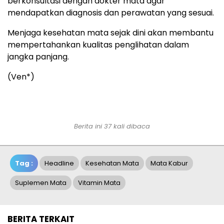
berkonsultasi dengan dokter mata agar
mendapatkan diagnosis dan perawatan yang sesuai.
Menjaga kesehatan mata sejak dini akan membantu
mempertahankan kualitas penglihatan dalam
jangka panjang.
(Ven*)
Berita ini 37 kali dibaca
Tag :
Headline
Kesehatan Mata
Mata Kabur
Suplemen Mata
Vitamin Mata
BERITA TERKAIT