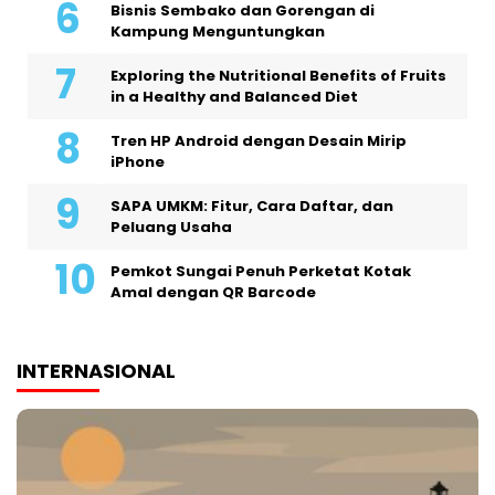
Bisnis Sembako dan Gorengan di
Kampung Menguntungkan
Exploring the Nutritional Benefits of Fruits
in a Healthy and Balanced Diet
Tren HP Android dengan Desain Mirip
iPhone
SAPA UMKM: Fitur, Cara Daftar, dan
Peluang Usaha
Pemkot Sungai Penuh Perketat Kotak
Amal dengan QR Barcode
INTERNASIONAL