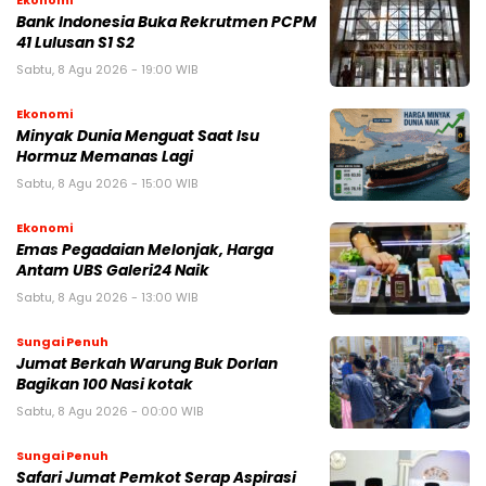
Ekonomi
Bank Indonesia Buka Rekrutmen PCPM
41 Lulusan S1 S2
Sabtu, 8 Agu 2026 - 19:00 WIB
Ekonomi
Minyak Dunia Menguat Saat Isu
Hormuz Memanas Lagi
Sabtu, 8 Agu 2026 - 15:00 WIB
Ekonomi
Emas Pegadaian Melonjak, Harga
Antam UBS Galeri24 Naik
Sabtu, 8 Agu 2026 - 13:00 WIB
Sungai Penuh
Jumat Berkah Warung Buk Dorlan
Bagikan 100 Nasi kotak
Sabtu, 8 Agu 2026 - 00:00 WIB
Sungai Penuh
Safari Jumat Pemkot Serap Aspirasi