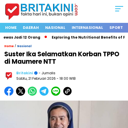
HOME
DAERAH
NASIONAL
INTERNASIONAL
SPORT
was Jadi 12 Orang
Exploring the Nutritional Benefits of Frui
/
Home
Nasional
Suster Ika Selamatkan Korban TPPO
di Maumere NTT
Britakini
- Jurnalis
Sabtu, 21 Februari 2026
- 18:00 WIB