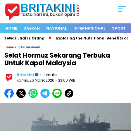
HOME
DAERAH
NASIONAL
INTERNASIONAL
SPORT
Tewas Jadi 12 Orang
Exploring the Nutritional Benefits of Fru
/
Home
Internasional
Selat Hormuz Sekarang Terbuka
Untuk Kapal Malaysia
Britakini
- Jurnalis
Kamis, 26 Maret 2026
- 23:00 WIB