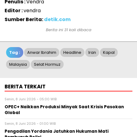
Penulis :
Vendra
Editor :
vendra
Sumber Berita:
detik.com
Berita ini 31 kali dibaca
Tag :
Anwar Ibrahim
Headline
Iran
Kapal
Malaysia
Selat Hormuz
BERITA TERKAIT
Senin, 8 Juni 2026 - 05:00 WIB
OPEC+ Naikkan Produksi Minyak Saat Krisis Pasokan
Global
Senin, 8 Juni 2026 - 01:00 WIB
Pengadilan Yordania Jatuhkan Hukuman Mati