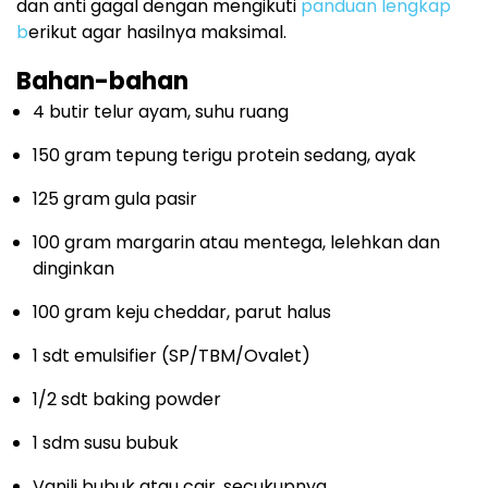
dan anti gagal dengan mengikuti
panduan lengkap
b
erikut agar hasilnya maksimal.
Bahan-bahan
4 butir telur ayam, suhu ruang
150 gram tepung terigu protein sedang, ayak
125 gram gula pasir
100 gram margarin atau mentega, lelehkan dan
dinginkan
100 gram keju cheddar, parut halus
1 sdt emulsifier (SP/TBM/Ovalet)
1/2 sdt baking powder
1 sdm susu bubuk
Vanili bubuk atau cair, secukupnya