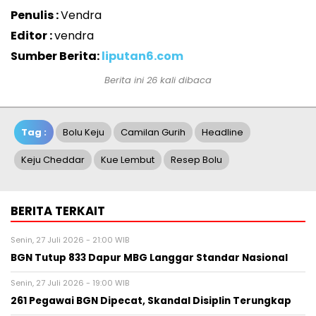
Penulis :
Vendra
Editor :
vendra
Sumber Berita:
liputan6.com
Berita ini 26 kali dibaca
Tag :
Bolu Keju
Camilan Gurih
Headline
Keju Cheddar
Kue Lembut
Resep Bolu
BERITA TERKAIT
Senin, 27 Juli 2026 - 21:00 WIB
BGN Tutup 833 Dapur MBG Langgar Standar Nasional
Senin, 27 Juli 2026 - 19:00 WIB
261 Pegawai BGN Dipecat, Skandal Disiplin Terungkap