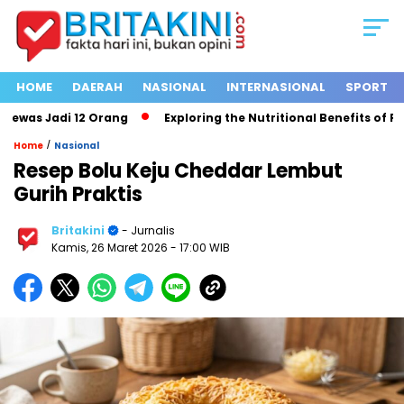
HOME
DAERAH
NASIONAL
INTERNASIONAL
SPORT
as Jadi 12 Orang
Exploring the Nutritional Benefits of Fruit
/
Home
Nasional
Resep Bolu Keju Cheddar Lembut
Gurih Praktis
Britakini
- Jurnalis
Kamis, 26 Maret 2026
- 17:00 WIB