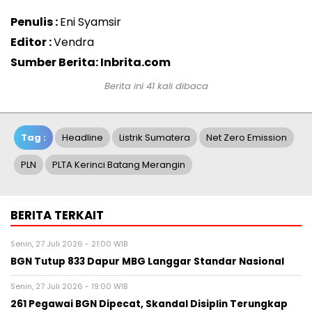
Penulis :
Eni Syamsir
Editor :
Vendra
Sumber Berita: Inbrita.com
Berita ini 41 kali dibaca
Tag :
Headline
Listrik Sumatera
Net Zero Emission
PLN
PLTA Kerinci Batang Merangin
BERITA TERKAIT
Senin, 27 Juli 2026 - 21:00 WIB
BGN Tutup 833 Dapur MBG Langgar Standar Nasional
Senin, 27 Juli 2026 - 19:00 WIB
261 Pegawai BGN Dipecat, Skandal Disiplin Terungkap