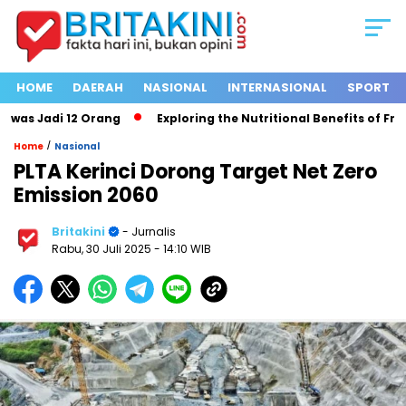
HOME
DAERAH
NASIONAL
INTERNASIONAL
SPORT
as Jadi 12 Orang
Exploring the Nutritional Benefits of Fruits
/
Home
Nasional
PLTA Kerinci Dorong Target Net Zero
Emission 2060
Britakini
- Jurnalis
Rabu, 30 Juli 2025
- 14:10 WIB