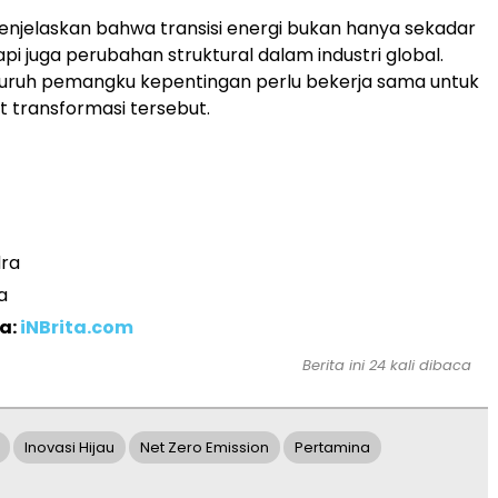
 menjelaskan bahwa transisi energi bukan hanya sekadar
api juga perubahan struktural dalam industri global.
eluruh pemangku kepentingan perlu bekerja sama untuk
transformasi tersebut.
ra
a
a:
iNBrita.com
Berita ini 24 kali dibaca
Inovasi Hijau
Net Zero Emission
Pertamina