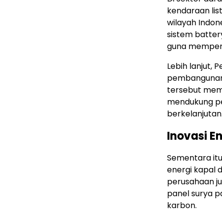
kendaraan lis
wilayah Indon
sistem batte
guna memperce
Lebih lanjut,
pembangunan p
tersebut mema
mendukung pe
berkelanjutan
Inovasi En
Sementara itu
energi kapal d
perusahaan 
panel surya 
karbon.