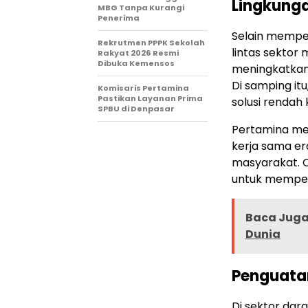
Lingkung
MBG Tanpa Kurangi
Penerima
Selain memper
Rekrutmen PPPK Sekolah
lintas sektor 
Rakyat 2026 Resmi
Dibuka Kemensos
meningkatkan
Di samping it
Komisaris Pertamina
Pastikan Layanan Prima
solusi rendah
SPBU di Denpasar
Pertamina me
kerja sama er
masyarakat. O
untuk memperc
Baca Juga 
Dunia
Penguatan
Di sektor da