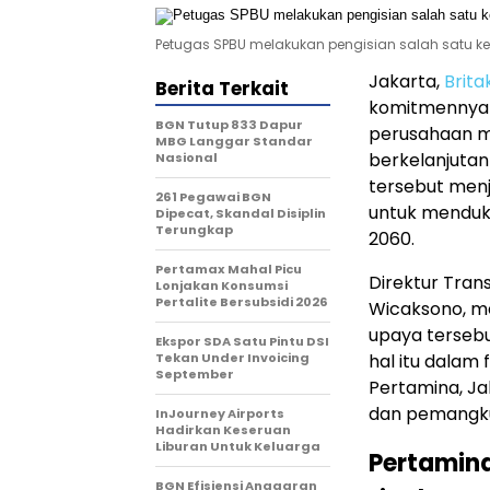
Petugas SPBU melakukan pengisian salah satu ke
Jakarta,
Brita
Berita Terkait
komitmennya d
BGN Tutup 833 Dapur
perusahaan m
MBG Langgar Standar
berkelanjutan 
Nasional
tersebut menj
261 Pegawai BGN
untuk mendu
Dipecat, Skandal Disiplin
Terungkap
2060.
Pertamax Mahal Picu
Direktur Tran
Lonjakan Konsumsi
Pertalite Bersubsidi 2026
Wicaksono, m
upaya tersebu
Ekspor SDA Satu Pintu DSI
Tekan Under Invoicing
hal itu dalam 
September
Pertamina, Ja
dan pemangku
InJourney Airports
Hadirkan Keseruan
Liburan Untuk Keluarga
Pertamina
BGN Efisiensi Anggaran