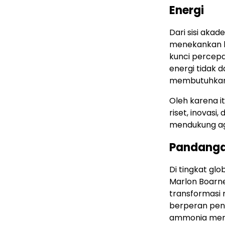
Energi
Dari sisi akad
menekankan b
kunci percepa
energi tidak d
membutuhkan 
Oleh karena i
riset, inovas
mendukung age
Pandangan
Di tingkat glo
Marlon Boarne
transformasi 
berperan pent
ammonia mend