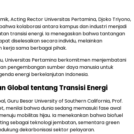
emik, Acting Rector
Universitas Pertamina
, Djoko Triyono,
ahwa kolaborasi antara kampus dan industri menjadi
tan transisi energi. Ia menegaskan bahwa tantangan
apat diselesaikan secara individu, melainkan
kerja sama berbagai pihak.
tu, Universitas Pertamina berkomitmen menjembatani
i, dan pengembangan sumber daya manusia untuk
nda energi berkelanjutan Indonesia.
 Global tentang Transisi Energi
bal, Guru Besar
University of Southern California
, Prof.
t, menilai bahwa dunia sedang memasuki fase awal
menuju mobilitas hijau. Ia menekankan bahwa biofuel
ing sebagai teknologi jembatan, sementara green
ukung dekarbonisasi sektor pelayaran.