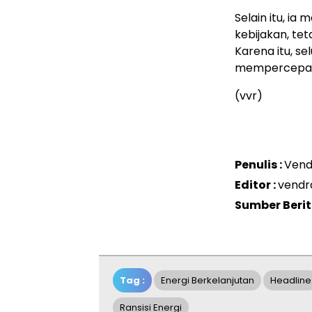
Selain itu, ia
kebijakan, tet
Karena itu, s
mempercepat 
(vvr)
Penulis :
Vend
Editor :
vendr
Sumber Berit
Tag :
Energi Berkelanjutan
Headline
Ransisi Energi