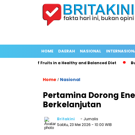
HOME
DAERAH
NASIONAL
INTERNASION
onal Benefits of Fruits in a Healthy and Balanced Diet
Bus Te
Home
Nasional
/
Pertamina Dorong Ener
Berkelanjutan
Britakini
- Jurnalis
Sabtu, 23 Mei 2026
- 10:00 WIB