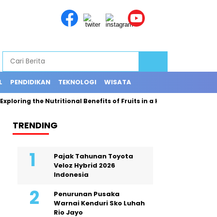
L
PENDIDIKAN
TEKNOLOGI
WISATA
oring the Nutritional Benefits of Fruits in a Healthy and Balanced 
TRENDING
Pajak Tahunan Toyota
Veloz Hybrid 2026
Indonesia
Penurunan Pusaka
Warnai Kenduri Sko Luhah
Rio Jayo