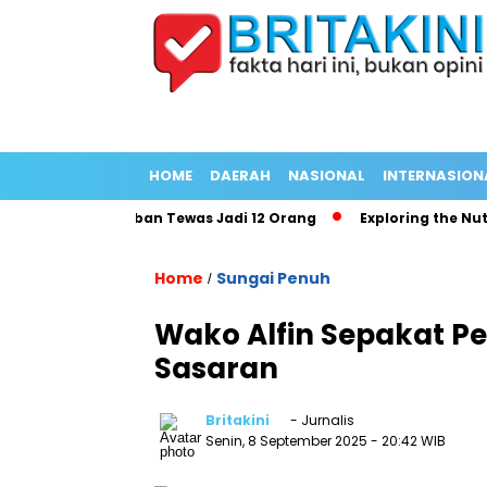
HOME
DAERAH
NASIONAL
INTERNASION
ng Panjang Korban Tewas Jadi 12 Orang
Exploring the Nutrit
Home
Sungai Penuh
/
Wako Alfin Sepakat P
Sasaran
Britakini
- Jurnalis
Senin, 8 September 2025
- 20:42 WIB