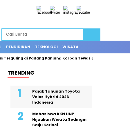
L
PENDIDIKAN
TEKNOLOGI
WISATA
erguling di Padang Panjang Korban Tewas Jadi 12 Orang
Exp
TRENDING
Pajak Tahunan Toyota
Veloz Hybrid 2026
Indonesia
Mahasiswa KKN UNP
Hijaukan Wisata Sedingin
Salju Kerinci