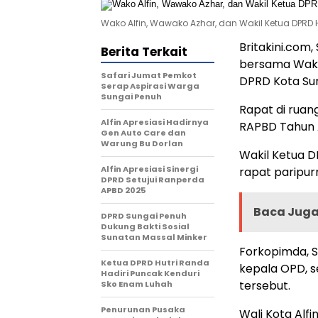
Wako Alfin, Wawako Azhar, dan Wakil Ketua DPRD
Britakini.com,
Berita Terkait
bersama Waki
Safari Jumat Pemkot
DPRD Kota Sun
Serap Aspirasi Warga
Sungai Penuh
Rapat di rua
Alfin Apresiasi Hadirnya
RAPBD Tahun 
Gen Auto Care dan
Warung Bu Dorlan
Wakil Ketua D
Alfin Apresiasi Sinergi
rapat paripur
DPRD Setujui Ranperda
APBD 2025
Baca Juga 
DPRD Sungai Penuh
Dukung Bakti Sosial
Sunatan Massal Minker
Forkopimda, Se
Ketua DPRD Hutri Randa
kepala OPD, s
Hadiri Puncak Kenduri
tersebut.
Sko Enam Luhah
Penurunan Pusaka
Wali Kota Al