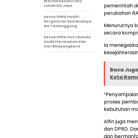
Warnai Kenduri Sko
pemerintah d
Luhah Rio Jayo
perubahan RA
Ketua DPRD Hadiri
Pergelaran Seni Budaya
Menurutnya ba
Rio Temenggung
secara kompr
Ketua DPRD Hutri Randa
Hadiri Permainan KIM
Ia menegaska
Hari Bhayangkara
kesejahteraa
Baca Juga 
Kota Ram
“Penyampaian
proses pemba
kebutuhan masy
Alfin juga me
dan DPRD. Dan
dan bermanfaa