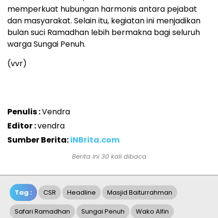
memperkuat hubungan harmonis antara pejabat
dan masyarakat. Selain itu, kegiatan ini menjadikan
bulan suci Ramadhan lebih bermakna bagi seluruh
warga Sungai Penuh.
(vvr)
Penulis :
Vendra
Editor :
vendra
Sumber Berita:
iNBrita.com
Berita ini 30 kali dibaca
Tag :
CSR
Headline
Masjid Baiturrahman
Safari Ramadhan
Sungai Penuh
Wako Alfin