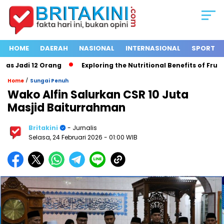
HOME
DAERAH
NASIONAL
INTERNASIONAL
SPORT
 Jadi 12 Orang
Exploring the Nutritional Benefits of Fruits 
/
Home
Sungai Penuh
Wako Alfin Salurkan CSR 10 Juta
Masjid Baiturrahman
Britakini
- Jurnalis
Selasa, 24 Februari 2026
- 01:00 WIB