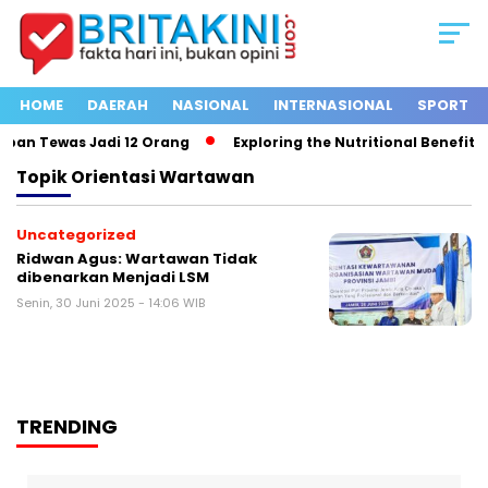
HOME
DAERAH
NASIONAL
INTERNASIONAL
SPORT
ban Tewas Jadi 12 Orang
Exploring the Nutritional Benefits o
Topik
Orientasi Wartawan
Uncategorized
Ridwan Agus: Wartawan Tidak
dibenarkan Menjadi LSM
Senin, 30 Juni 2025 - 14:06 WIB
TRENDING