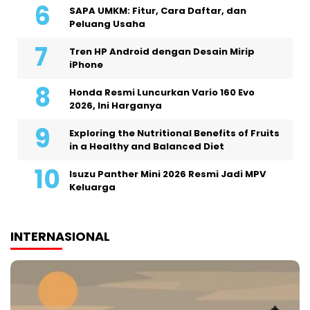
SAPA UMKM: Fitur, Cara Daftar, dan
Peluang Usaha
Tren HP Android dengan Desain Mirip
iPhone
Honda Resmi Luncurkan Vario 160 Evo
2026, Ini Harganya
Exploring the Nutritional Benefits of Fruits
in a Healthy and Balanced Diet
Isuzu Panther Mini 2026 Resmi Jadi MPV
Keluarga
INTERNASIONAL