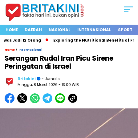
HOME
DAERAH
NASIONAL
INTERNASIONAL
SPORT
s Jadi 12 Orang
Exploring the Nutritional Benefits of Fruits
/
Home
Internasional
Serangan Rudal Iran Picu Sirene
Peringatan di Israel
Britakini
- Jurnalis
Minggu, 8 Maret 2026
- 13:00 WIB