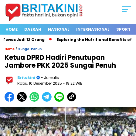
HOME
DAERAH
NASIONAL
INTERNASIONAL
SPORT
ewas Jadi 12 Orang
Exploring the Nutritional Benefits of Frui
/
Home
Sungai Penuh
Ketua DPRD Hadiri Penutupan
Jambore PKK 2025 Sungai Penuh
Britakini
- Jurnalis
Rabu, 10 Desember 2025
- 19:22 WIB