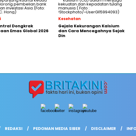
i
Kesehatan
ntral Dongkrak
Gejala Kekurangan Kalsium
aan Emas Global 2026
dan Cara Mencegahnya Sejak
Din
REDAKSI
PEDOMAN MEDIA SIBER
DISCLAIMER
INFO