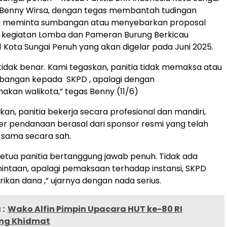
 Benny Wirsa, dengan tegas membantah tudingan
a meminta sumbangan atau menyebarkan proposal
 kegiatan Lomba dan Pameran Burung Berkicau
1 Kota Sungai Penuh yang akan digelar pada Juni 2025.
u tidak benar. Kami tegaskan, panitia tidak memaksa atau
angan kepada SKPD , apalagi dengan
an walikota,” tegas Benny (11/6)
n, panitia bekerja secara profesional dan mandiri,
r pendanaan berasal dari sponsor resmi yang telah
a sama secara sah.
ketua panitia bertanggung jawab penuh. Tidak ada
rmintaan, apalagi pemaksaan terhadap instansi, SKPD
kan dana ,” ujarnya dengan nada serius.
:
Wako Alfin Pimpin Upacara HUT ke-80 RI
ng Khidmat