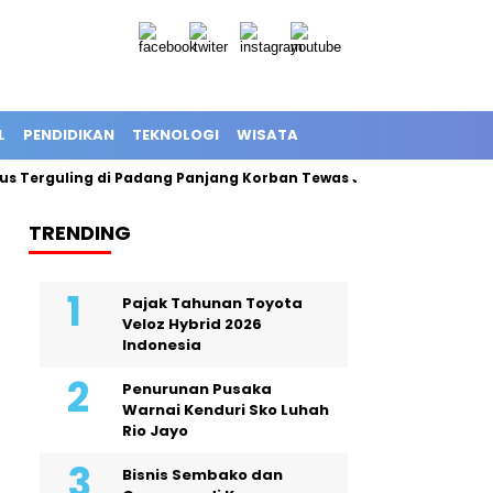
L
PENDIDIKAN
TEKNOLOGI
WISATA
Terguling di Padang Panjang Korban Tewas Jadi 12 Orang
Exp
TRENDING
Pajak Tahunan Toyota
Veloz Hybrid 2026
Indonesia
Penurunan Pusaka
Warnai Kenduri Sko Luhah
Rio Jayo
Bisnis Sembako dan