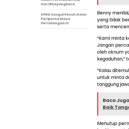
Hari Bhayangkara
Benny menilai
DPRD Sungai Penuh Gelar
Paripurna Masa
yang tidak be
Persidangan III
serta mencem
“Kami minta k
Jangan perca
oleh oknum y
kegaduhan,” 
“Kalau ditem
untuk minta da
tanggung jawa
Baca Juga 
Baik Tang
Menutup pern