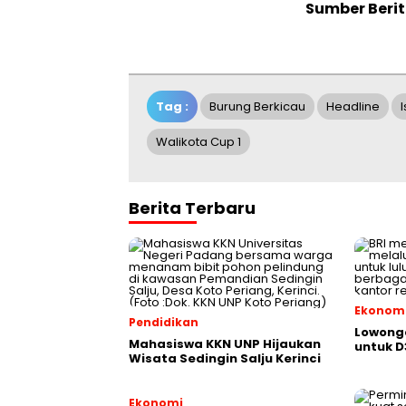
Sumber Berit
Tag :
Burung Berkicau
Headline
Walikota Cup 1
Berita Terbaru
Ekonom
Pendidikan
Lowonga
Mahasiswa KKN UNP Hijaukan
untuk D
Wisata Sedingin Salju Kerinci
Ekonomi