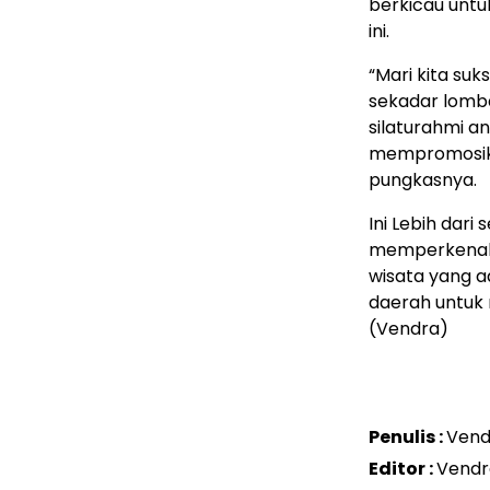
berkicau untu
ini.
“Mari kita suk
sekadar lomb
silaturahmi an
mempromosika
pungkasnya.
Ini Lebih dar
memperkenalk
wisata yang a
daerah untuk 
(Vendra)
Penulis :
Vend
Editor :
Vendr