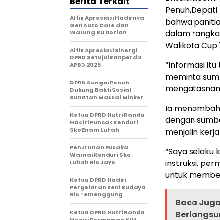
Berita Terkait
Penuh,Depati
Alfin Apresiasi Hadirnya
bahwa paniti
Gen Auto Care dan
dalam rangka
Warung Bu Dorlan
Walikota Cup 
Alfin Apresiasi Sinergi
DPRD Setujui Ranperda
“Informasi it
APBD 2025
meminta sumb
DPRD Sungai Penuh
mengatasnamak
Dukung Bakti Sosial
Sunatan Massal Minker
Ia menambahka
Ketua DPRD Hutri Randa
dengan sumbe
Hadiri Puncak Kenduri
Sko Enam Luhah
menjalin kerj
Penurunan Pusaka
“Saya selaku 
Warnai Kenduri Sko
instruksi, pe
Luhah Rio Jayo
untuk memberi
Ketua DPRD Hadiri
Pergelaran Seni Budaya
Rio Temenggung
Baca Juga 
Ketua DPRD Hutri Randa
Berlangsu
Hadiri Permainan KIM