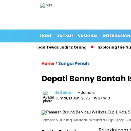
HOME
DAERAH
NASIONAL
INTERNASION
ang Panjang Korban Tewas Jadi 12 Orang
Exploring the Nutrit
Home
Sungai Penuh
/
Depati Benny Bantah I
Britakini
- Jurnalis
Jumat, 13 Juni 2025
- 19:27 WIB
Pameran Burung Berkicau Walikota Cup 1 Kota Su
Britakini.com.