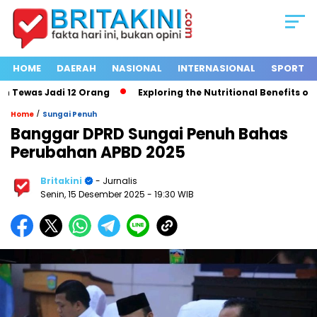
HOME
DAERAH
NASIONAL
INTERNASIONAL
SPORT
Tewas Jadi 12 Orang
Exploring the Nutritional Benefits of Fru
/
Home
Sungai Penuh
Banggar DPRD Sungai Penuh Bahas
Perubahan APBD 2025
Britakini
- Jurnalis
Senin, 15 Desember 2025
- 19:30 WIB