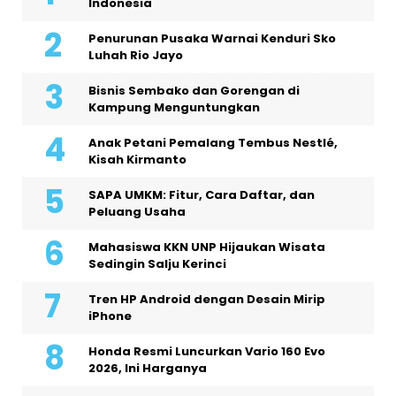
Indonesia
Penurunan Pusaka Warnai Kenduri Sko
Luhah Rio Jayo
Bisnis Sembako dan Gorengan di
Kampung Menguntungkan
Anak Petani Pemalang Tembus Nestlé,
Kisah Kirmanto
SAPA UMKM: Fitur, Cara Daftar, dan
Peluang Usaha
Mahasiswa KKN UNP Hijaukan Wisata
Sedingin Salju Kerinci
Tren HP Android dengan Desain Mirip
iPhone
Honda Resmi Luncurkan Vario 160 Evo
2026, Ini Harganya