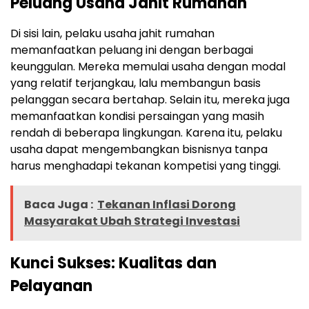
Peluang Usaha Jahit Rumahan
Di sisi lain, pelaku usaha jahit rumahan
memanfaatkan peluang ini dengan berbagai
keunggulan. Mereka memulai usaha dengan modal
yang relatif terjangkau, lalu membangun basis
pelanggan secara bertahap. Selain itu, mereka juga
memanfaatkan kondisi persaingan yang masih
rendah di beberapa lingkungan. Karena itu, pelaku
usaha dapat mengembangkan bisnisnya tanpa
harus menghadapi tekanan kompetisi yang tinggi.
Baca Juga :
Tekanan Inflasi Dorong
Masyarakat Ubah Strategi Investasi
Kunci Sukses: Kualitas dan
Pelayanan