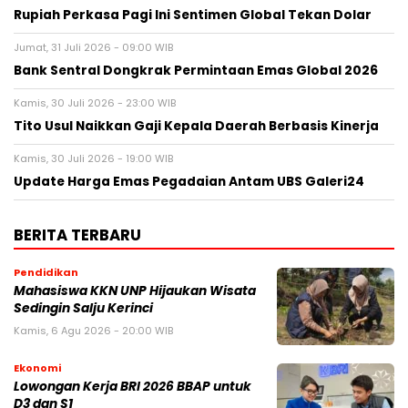
Rupiah Perkasa Pagi Ini Sentimen Global Tekan Dolar
Jumat, 31 Juli 2026 - 09:00 WIB
Bank Sentral Dongkrak Permintaan Emas Global 2026
Kamis, 30 Juli 2026 - 23:00 WIB
Tito Usul Naikkan Gaji Kepala Daerah Berbasis Kinerja
Kamis, 30 Juli 2026 - 19:00 WIB
Update Harga Emas Pegadaian Antam UBS Galeri24
BERITA TERBARU
Pendidikan
Mahasiswa KKN UNP Hijaukan Wisata
Sedingin Salju Kerinci
Kamis, 6 Agu 2026 - 20:00 WIB
Ekonomi
Lowongan Kerja BRI 2026 BBAP untuk
D3 dan S1