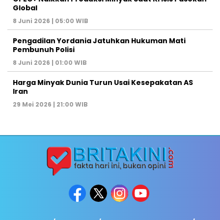
Global
8 Juni 2026 | 05:00 WIB
Pengadilan Yordania Jatuhkan Hukuman Mati
Pembunuh Polisi
8 Juni 2026 | 01:00 WIB
Harga Minyak Dunia Turun Usai Kesepakatan AS
Iran
29 Mei 2026 | 21:00 WIB