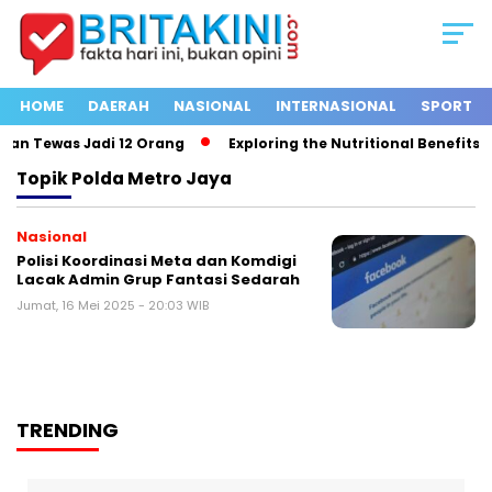
HOME
DAERAH
NASIONAL
INTERNASIONAL
SPORT
an Tewas Jadi 12 Orang
Exploring the Nutritional Benefits of
Topik
Polda Metro Jaya
Nasional
Polisi Koordinasi Meta dan Komdigi
Lacak Admin Grup Fantasi Sedarah
Jumat, 16 Mei 2025 - 20:03 WIB
TRENDING