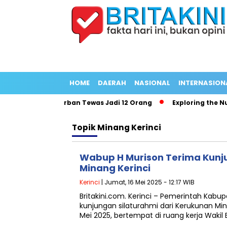
HOME
DAERAH
NASIONAL
INTERNASION
dang Panjang Korban Tewas Jadi 12 Orang
Exploring the Nutri
Topik
Minang Kerinci
Wabup H Murison Terima Kun
Minang Kerinci
Kerinci
| Jumat, 16 Mei 2025 - 12:17 WIB
Britakini.com. Kerinci – Pemerintah Kabu
kunjungan silaturahmi dari Kerukunan Min
Mei 2025, bertempat di ruang kerja Wakil 