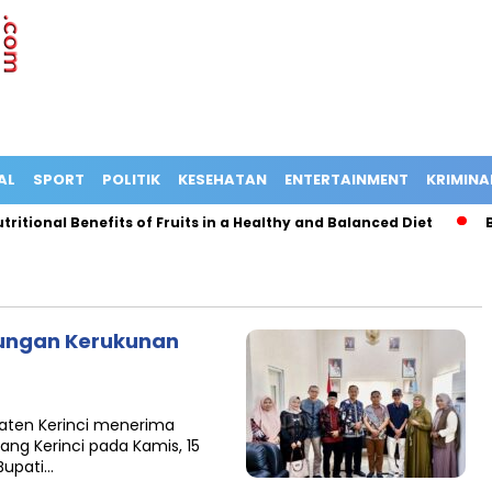
AL
SPORT
POLITIK
KESEHATAN
ENTERTAINMENT
KRIMINA
tional Benefits of Fruits in a Healthy and Balanced Diet
Bus 
jungan Kerukunan
paten Kerinci menerima
ang Kerinci pada Kamis, 15
Bupati…