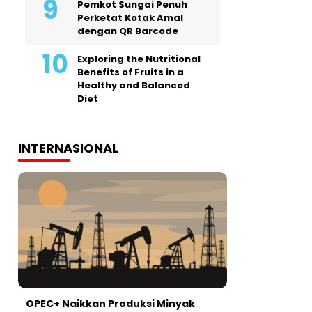
Pemkot Sungai Penuh
Perketat Kotak Amal
dengan QR Barcode
Exploring the Nutritional
Benefits of Fruits in a
Healthy and Balanced
Diet
INTERNASIONAL
OPEC+ Naikkan Produksi Minyak