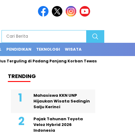
L
PENDIDIKAN
TEKNOLOGI
WISATA
Terguling di Padang Panjang Korban Tewas Jadi 12 Orang
Ex
TRENDING
Mahasiswa KKN UNP
Hijaukan Wisata Sedingin
Salju Kerinci
Pajak Tahunan Toyota
Veloz Hybrid 2026
Indonesia