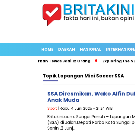
HOME
DAERAH
NASIONAL
INTERNASION
dang Panjang Korban Tewas Jadi 12 Orang
Exploring the Nutri
Topik
Lapangan Mini Soccer SSA
SSA Diresmikan, Wako Alfin Du
Anak Muda
Sport
| Rabu, 4 Juni 2025 - 21:24 WIB
Britakini.com. Sungai Penuh – Lapangan 
(SSA) di Jalan.Depati Parbo Kota Sungai p
Senin ,2 Junj…