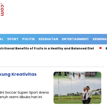
AL
SPORT
POLITIK
KESEHATAN
ENTERTAINMENT
KRIMINA
tional Benefits of Fruits in a Healthy and Balanced Diet
Bus
kung Kreativitas
Mini Soccer Supen Sport Arena
enuh resmi dibuka hari ini