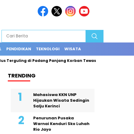
L
PENDIDIKAN
TEKNOLOGI
WISATA
 Terguling di Padang Panjang Korban Tewas Jadi 12 Orang
Ex
TRENDING
Mahasiswa KKN UNP
Hijaukan Wisata Sedingin
Salju Kerinci
Penurunan Pusaka
Warnai Kenduri Sko Luhah
Rio Jayo