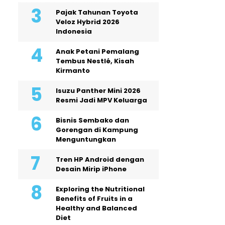
Pajak Tahunan Toyota
Veloz Hybrid 2026
Indonesia
Anak Petani Pemalang
Tembus Nestlé, Kisah
Kirmanto
Isuzu Panther Mini 2026
Resmi Jadi MPV Keluarga
Bisnis Sembako dan
Gorengan di Kampung
Menguntungkan
Tren HP Android dengan
Desain Mirip iPhone
Exploring the Nutritional
Benefits of Fruits in a
Healthy and Balanced
Diet