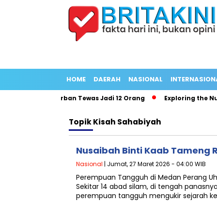
HOME
DAERAH
NASIONAL
INTERNASION
dang Panjang Korban Tewas Jadi 12 Orang
Exploring the Nutri
Topik
Kisah Sahabiyah
Nusaibah Binti Kaab Tameng R
Nasional
| Jumat, 27 Maret 2026 - 04:00 WIB
Perempuan Tangguh di Medan Perang Uhud
Sekitar 14 abad silam, di tengah panasny
perempuan tangguh mengukir sejarah ke