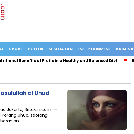
AL
SPORT
POLITIK
KESEHATAN
ENTERTAINMENT
KRIMINA
tional Benefits of Fruits in a Healthy and Balanced Diet
Bus
asulullah di Uhud
 Jakarta, Britakini.com —
a Perang Uhud, seorang
beranian….