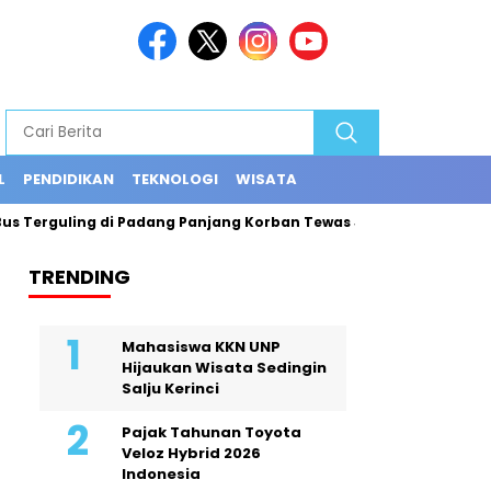
L
PENDIDIKAN
TEKNOLOGI
WISATA
 Terguling di Padang Panjang Korban Tewas Jadi 12 Orang
Ex
TRENDING
Mahasiswa KKN UNP
Hijaukan Wisata Sedingin
Salju Kerinci
Pajak Tahunan Toyota
Veloz Hybrid 2026
Indonesia