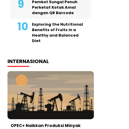
Pemkot Sungai Penuh
Perketat Kotak Amal
dengan QR Barcode
Exploring the Nutritional
Benefits of Fruits in a
Healthy and Balanced
Diet
INTERNASIONAL
OPEC+ Naikkan Produksi Minyak