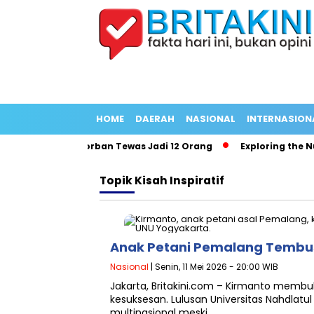
HOME
DAERAH
NASIONAL
INTERNASION
adang Panjang Korban Tewas Jadi 12 Orang
Exploring the Nutr
Topik
Kisah Inspiratif
Anak Petani Pemalang Tembus 
Nasional
| Senin, 11 Mei 2026 - 20:00 WIB
Jakarta, Britakini.com – Kirmanto membu
kesuksesan. Lulusan Universitas Nahdlatul
multinasional meski…