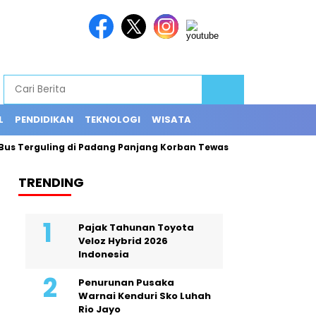
L
PENDIDIKAN
TEKNOLOGI
WISATA
s Terguling di Padang Panjang Korban Tewas Jadi 12 Orang
E
TRENDING
Pajak Tahunan Toyota
Veloz Hybrid 2026
Indonesia
Penurunan Pusaka
Warnai Kenduri Sko Luhah
Rio Jayo