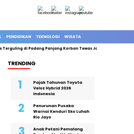
L
PENDIDIKAN
TEKNOLOGI
WISATA
erguling di Padang Panjang Korban Tewas Jadi 12 Orang
Expl
TRENDING
Pajak Tahunan Toyota
Veloz Hybrid 2026
Indonesia
Penurunan Pusaka
Warnai Kenduri Sko Luhah
Rio Jayo
Anak Petani Pemalang