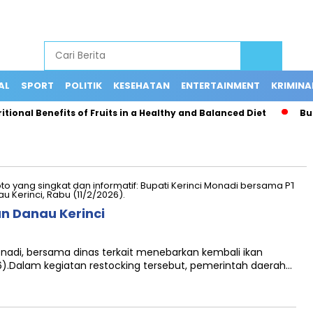
AL
SPORT
POLITIK
KESEHATAN
ENTERTAINMENT
KRIMINA
onal Benefits of Fruits in a Healthy and Balanced Diet
Bus T
n Danau Kerinci
 Monadi, bersama dinas terkait menebarkan kembali ikan
26).Dalam kegiatan restocking tersebut, pemerintah daerah…